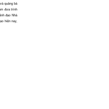
 và quảng bá
ằm đưa trình
lãnh đạo Nhà
ạo hiện nay,