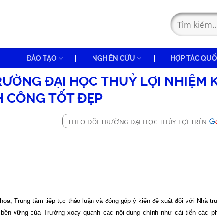
ĐÀO TẠO
NGHIÊN CỨU
HỢP TÁC QUỐ
TRƯỜNG ĐẠI HỌC THUỶ LỢI NHIỆM K
 CÔNG TỐT ĐẸP
THEO DÕI TRƯỜNG ĐẠI HỌC THỦY LỢI TRÊN
hoa, Trung tâm tiếp tục thảo luận và đóng góp ý kiến đề xuất đối với Nhà tr
iển bền vững của Trường xoay quanh các nội dung chính như cải tiến các 