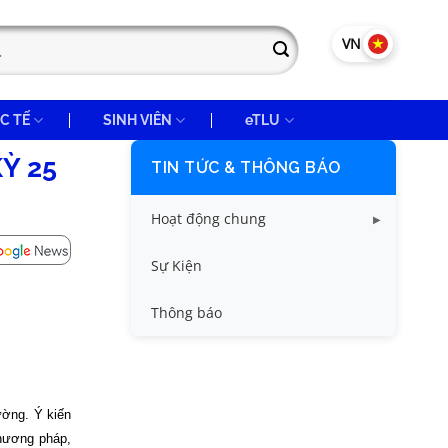
VN
EN
C TẾ
SINH VIÊN
eTLU
Ỳ 25
TIN TỨC & THÔNG BÁO
Hoạt động chung
Tin công tác sinh viên
Sự Kiện
Tin đào tạo
Thông báo
Tin KHCN và HTQT
Tin tức chung
ường. Ý kiến
phương pháp,