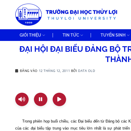
Bỏ
qua
nội
dung
GIỚI THIỆU
TIN TỨC
TUYỂN SINH
ĐẠI HỘI ĐẠI BIỂU ĐẢNG BỘ 
THÀNH
ĐĂNG VÀO
12 THÁNG 12, 2011
BỞI
DATA OLD
Trong phiên họp buổi chiều, các Đại biểu đến từ Đảng bộ các K
của các đại biểu tập trung vào mục tiêu lớn nhất là sự phát tr