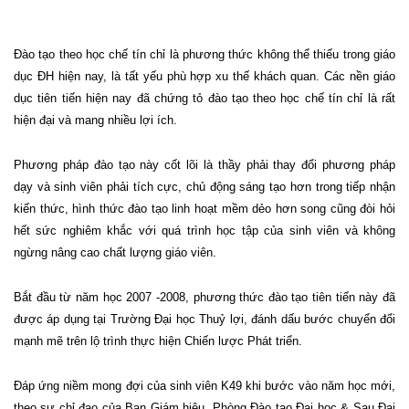
Đào tạo theo học chế tín chỉ là phương thức không thể thiếu trong giáo
dục ĐH hiện nay, là tất yếu phù hợp xu thế khách quan. Các nền giáo
dục tiên tiến hiện nay đã chứng tỏ đào tạo theo học chế tín chỉ là rất
hiện đại và mang nhiều lợi ích.
Phương pháp đào tạo này cốt lõi là thầy phải thay đổi phương pháp
dạy và sinh viên phải tích cực, chủ động sáng tạo hơn trong tiếp nhận
kiến thức, hình thức đào tạo linh hoạt mềm dẻo hơn song cũng đòi hỏi
hết sức nghiêm khắc với quá trình học tập của sinh viên và không
ngừng nâng cao chất lượng giáo viên.
Bắt đầu từ năm học 2007 -2008, phương thức đào tạo tiên tiến này đã
được áp dụng tại Trường Đại học Thuỷ lợi, đánh dấu bước chuyển đổi
mạnh mẽ trên lộ trình thực hiện Chiến lược Phát triển.
Đáp ứng niềm mong đợi của sinh viên K49 khi bước vào năm học mới,
theo sự chỉ đạo của Ban Giám hiệu, Phòng Đào tạo Đại học & Sau Đại