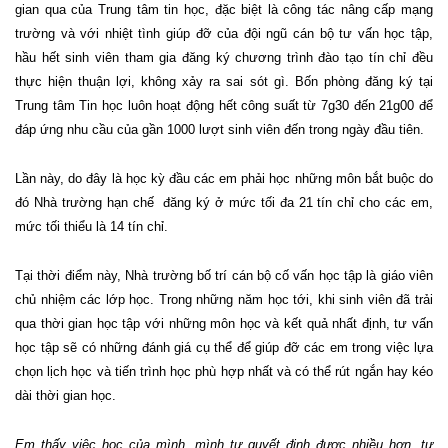
gian qua của Trung tâm tin học, đặc biệt là công tác nâng cấp mạng
trường và với nhiệt tình giúp đỡ của đội ngũ cán bộ tư vấn học tập,
hầu hết sinh viên tham gia đăng ký chương trình đào tạo tín chỉ đều
thực hiện thuận lợi, không xảy ra sai sót gì. Bốn phòng đăng ký tại
Trung tâm Tin học luôn hoạt động hết công suất từ 7g30 đến 21g00 để
đáp ứng nhu cầu của gần 1000 lượt sinh viên đến trong ngày đầu tiên.
Lần này, do đây là học kỳ đầu các em phải học những môn bắt buộc do
đó Nhà trường hạn chế
đăng ký ở mức tối đa 21 tín chỉ cho các em,
mức tối thiểu là 14 tín chỉ.
Tại thời điểm này, Nhà trường bố trí cán bộ cố vấn học tập là giáo viên
chủ nhiệm các lớp học. Trong những năm học tới, khi sinh viên đã trải
qua thời gian học tập với những môn học và kết quả nhất định, tư vấn
học tập sẽ có những đánh giá cụ thể để giúp đỡ các em trong việc lựa
chọn lịch học và tiến trình học phù hợp nhất và có thể rút ngắn hay kéo
dài thời gian học.
Em thấy việc học của mình, mình tự quyết định được nhiều hơn, tự