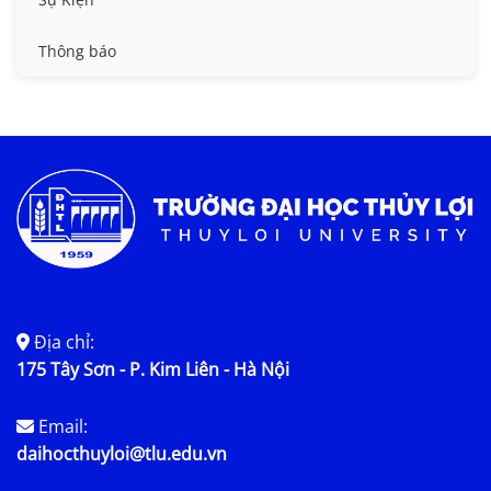
Tin đào tạo
Thông báo
Tin KHCN và HTQT
Tin tức chung
Địa chỉ:
175 Tây Sơn - P. Kim Liên - Hà Nội
Email:
daihocthuyloi@tlu.edu.vn