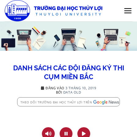
Bỏ
qua
nội
dung
DANH SÁCH CÁC ĐỘI ĐĂNG KÝ THI
CỤM MIỀN BẮC
ĐĂNG VÀO
3 THÁNG 10, 2019
BỞI
DATA OLD
THEO DÕI TRƯỜNG ĐẠI HỌC THỦY LỢI TRÊN