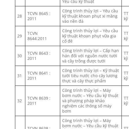
Yêu cầu kỹ thuật
Công trình thủy lợi – Yêu cầu
TCVN 8645 :
TT
28
kỹ thuật khoan phụt xi măng
2011
kỹ
vào nền đá
Công trình thủy lợi – Yêu cầu
TCVN
TT
29
kỹ thuật khoan phụt vữa gia
8644:2011
kỹ
cố đê
Công trình thủy lợi – Cấp hạn
TCVN 8643 :
TT
30
hán đối với nguồn nước tưới
2011
kỹ
và cây trồng được tưới
Công trình thủy lợi – Kỹ thuật
TCVN 8641 :
TT
31
tưới tiêu nước cho cây lương
2011
kỹ
thực và cây thực phẩm
Công trình thủy lợi – Máy
bơm nước – Yêu cầu kỹ thuật
TCVN 8639 :
TT
32
và phương pháp khảo
2011
kỹ
nghiệm các thông số máy
bơm
Công trình thủy lợi – Máy
bơm nước – Yêu cầu kỹ thuật
TCVN 8638 :
TT