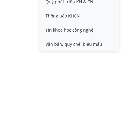
Quỹ phát triển KH & CN
Nafosted, Nghị định thư
Hội nghị quốc tế và hội nghị
khác
Thông báo KHCN
Sở hữu trí tuệ
Thông tin ứng viên GS/PGS
Tin khoa học công nghệ
Tiêu chuẩn, quy chuẩn
Văn bản, quy chế, biểu mẫu