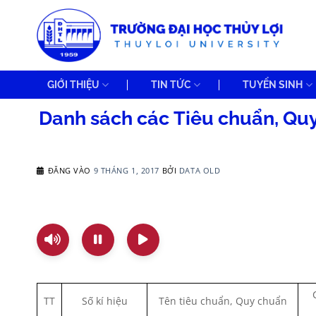
Bỏ
qua
nội
dung
GIỚI THIỆU
TIN TỨC
TUYỂN SINH
Danh sách các Tiêu chuẩn, Qu
ĐĂNG VÀO
9 THÁNG 1, 2017
BỞI
DATA OLD
TT
Số kí hiệu
Tên tiêu chuẩn, Quy chuẩn