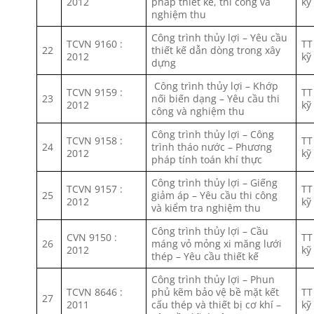
2012
pháp thiết kế, thi công và
kỹ
nghiệm thu
Công trình thủy lợi – Yêu cầu
TCVN 9160 :
TT
22
thiết kế dẫn dòng trong xây
2012
kỹ
dựng
Công trình thủy lợi – Khớp
TCVN 9159 :
TT
23
nối biến dạng – Yêu cầu thi
2012
kỹ
công và nghiệm thu
Công trình thủy lợi – Công
TCVN 9158 :
TT
24
trình tháo nước – Phương
2012
kỹ
pháp tính toán khí thực
Công trình thủy lợi – Giếng
TCVN 9157 :
TT
25
giảm áp – Yêu cầu thi công
2012
kỹ
và kiểm tra nghiệm thu
Công trình thủy lợi – Cầu
CVN 9150 :
TT
26
máng vỏ mỏng xi măng lưới
2012
kỹ
thép – Yêu cầu thiết kế
Công trình thủy lợi – Phun
TCVN 8646 :
phủ kẽm bảo vệ bề mặt kết
TT
27
2011
cấu thép và thiết bị cơ khí –
kỹ