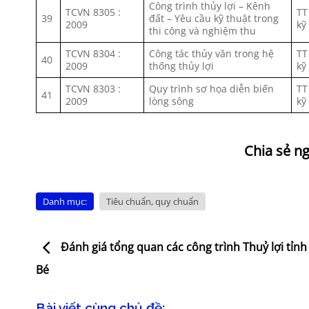
Công trình thủy lợi – Kênh
TCVN 8305 :
TT
39
đất – Yêu cầu kỹ thuật trong
2009
kỹ
thi công và nghiệm thu
TCVN 8304 :
Công tác thủy văn trong hệ
TT
40
2009
thống thủy lợi
kỹ
TCVN 8303 :
Quy trình sơ họa diễn biến
TT
41
2009
lòng sông
kỹ
Danh mục:
Tiêu chuẩn, quy chuẩn
Đánh giá tổng quan các công trình Thuỷ lợi tỉn
Bé
Bài viết cùng chủ đề: