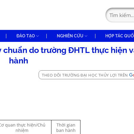
ĐÀO TẠO
NGHIÊN CỨU
HỢP TÁC QUỐ
y chuẩn do trường ĐHTL thực hiện 
hành
THEO DÕI TRƯỜNG ĐẠI HỌC THỦY LỢI TRÊN
Cơ quan thực hiện/Chủ
Thời gian
nhiệm
ban hành