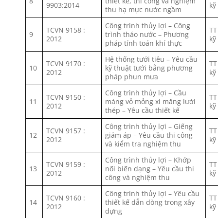
8
thiết kế, thi công và nghiệm
9903:2014
kỹ
thu hạ mực nước ngầm
Công trình thủy lợi – Công
TCVN 9158 :
TT
9
trình tháo nước – Phương
2012
kỹ
pháp tính toán khí thực
Hệ thống tưới tiêu – Yêu cầu
TCVN 9170 :
TT
10
kỹ thuật tưới bằng phương
2012
kỹ
pháp phun mưa
Công trình thủy lợi – Cầu
TCVN 9150 :
TT
11
máng vỏ mỏng xi măng lưới
2012
kỹ
thép – Yêu cầu thiết kế
Công trình thủy lợi – Giếng
TCVN 9157 :
TT
12
giảm áp – Yêu cầu thi công
2012
kỹ
và kiểm tra nghiệm thu
Công trình thủy lợi – Khớp
TCVN 9159 :
TT
13
nối biến dạng – Yêu cầu thi
2012
kỹ
công và nghiệm thu
Công trình thủy lợi – Yêu cầu
TCVN 9160 :
TT
14
thiết kế dẫn dòng trong xây
2012
kỹ
dựng