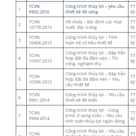
TCVN
Công trình thủy lợi – yêu cầu
TT
1
9902:2016
thiết kế đê sông
kỹ
TCVN
Hồ chứa – Xác định các mực
TT
2
10778:2015
nước đặc trưng
kỹ
TCVN
Công trình thủy lợi – Tính
TT
3
10406:2015
toán hệ số tiêu thiết kế
kỹ
Công trình thủy lợi – Đập hỗn
TCVN
TT
4
hợp đất đá đầm nén – Thi
10397:2015
kỹ
công, nghiệm thu
Công trình thủy lợi – Đập hỗn
TCVN
TT
5
hợp đất đá đầm nén – Yêu
10396:2015
kỹ
cầu thiết kế
TCVN
Công trình thủy lợi – Yêu cầu
TT
6
9901:2014
thiết kế đê biển
kỹ
Công trình thủy lợi – Công
TCVN
TT
7
trình ở vùng triều – Yêu cầu
9904:2014
kỹ
tính toán thủy lực ngăn dòng
Công trình thủy lợi – Yêu cầu
TCVN
TT