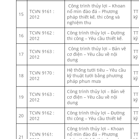
Công trình thủy lợi – Khoan
TCVN 9161 :
nổ mìn đào đá – Phương
TT
15
2012
pháp thiết kế, thi công và
kỹ
nghiệm thu
TCVN 9162 :
Công trình thủy lợi – Đường
TT
16
2012
thi công – Yêu cầu thiết kế.
kỹ
Công trình thủy lợi – Bản vẽ
TCVN 9163 :
TT
17
cơ điện – Yêu cầu về nội
2012
kỹ
dung
Hệ thống tưới tiêu – Yêu cầu
TCVN 9170 :
TT
18
kỹ thuật tưới bằng phương
2012
kỹ
pháp phun mưa
Công trình thủy lợi – Bản vẽ
TCVN 9163 :
TT
19
cơ điện – Yêu cầu về nội
2012
kỹ
dung
TCVN 9162 :
Công trình thủy lợi – Đường
TT
20
2012
thi công – Yêu cầu thiết kế
kỹ
Công trình thủy lợi – Khoan
TCVN 9161:
nổ mìn đào đá – Phương
TT
21