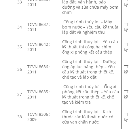
33
lắp đặt, vận hành, bảo
2011
kỹ
dưỡng và sửa chữa máy bơm
chìm
Công trình thủy lợi – Máy
TCVN 8637 :
TT
34
bơm nước – Yêu cầu kỹ thuật
2011
kỹ
lắp đặt và nghiệm thu
Công trình thủy lợi – Yêu cầu
TCVN 8642 :
TT
35
kỹ thuật thi công hạ chìm
2011
kỹ
ống xi phông kết cấu thép
Công trình thủy lợi – Đường
TCVN 8636 :
ống áp lực bằng thép – Yêu
TT
36
2011
cầu kỹ thuật trong thiết kế,
kỹ
chế tạo và lắp đặt
Công trình thủy lợi – Ống xi
TCVN 8635 :
phông kết cấu thép – Yêu cầu
TT
37
2011
kỹ thuật trong thiết kế, chế
kỹ
tạo và kiểm tra
Công trình thủy lợi – Kích
TCVN 8306 :
TT
38
thước các lỗ thoát nước có
2009
kỹ
cửa van chắn nước