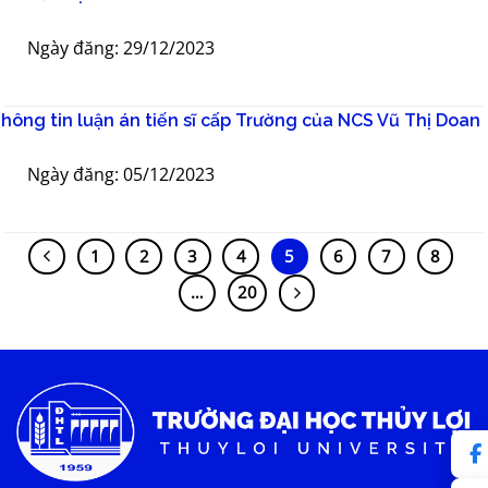
Ngày đăng: 29/12/2023
hông tin luận án tiến sĩ cấp Trường của NCS Vũ Thị Doan
Ngày đăng: 05/12/2023
1
2
3
4
5
6
7
8
…
20