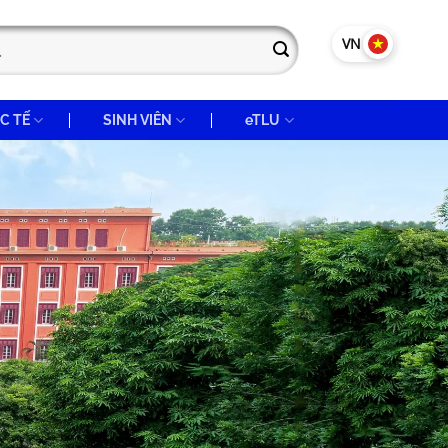
VN
EN
C TẾ
SINH VIÊN
eTLU