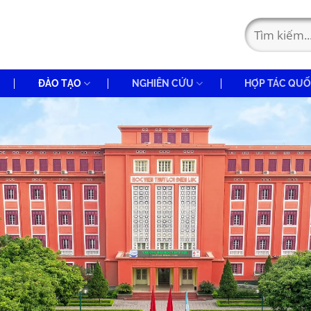
ĐÀO TẠO
NGHIÊN CỨU
HỢP TÁC QUỐ