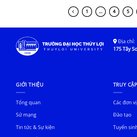
1
…
4
5
Địa chỉ:
175 Tây Sơ
GIỚI THIỆU
TRUY CẬ
Tổng quan
Các đơn vị
Sứ mạng
Đào tạo
Tin tức & Sự kiện
Tuyển sin