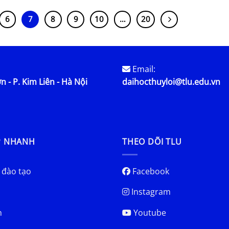
6
7
8
9
10
…
20
Email:
n - P. Kim Liên - Hà Nội
daihocthuyloi@tlu.edu.vn
P NHANH
THEO DÕI TLU
 đào tạo
Facebook
Instagram
h
Youtube