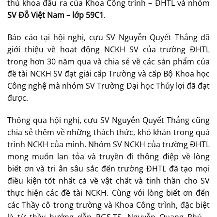
thủ khoa đầu ra của Khoa Công trình – ĐHTL và nhóm
SV Đỗ Việt Nam – lớp 59C1
.
Báo cáo tại hội nghị, cựu SV Nguyễn Quyết Thắng đã
giới thiệu về hoạt động NCKH SV của trường ĐHTL
trong hơn 30 năm qua và chia sẻ về các sản phẩm của
đề tài NCKH SV đạt giải cấp Trường và cấp Bộ Khoa học
Công nghệ mà nhóm SV Trường Đại học Thủy lợi đã đạt
được.
Thông qua hội nghị, cựu SV Nguyễn Quyết Thắng cũng
chia sẻ thêm về những thách thức, khó khăn trong quá
trình NCKH của mình. Nhóm SV NCKH của trường ĐHTL
mong muốn lan tỏa và truyền đi thông điệp về lòng
biết ơn và tri ân sâu sắc đến trường ĐHTL đã tạo mọi
điều kiện tốt nhất cả về vật chất và tinh thần cho SV
thực hiện các đề tài NCKH. Cùng với lòng biết ơn đến
các Thầy cô trong trường và Khoa Công trình, đặc biệt
là từ thầy hướng dẫn PGS.TS. Nguyễn Quang Phú –