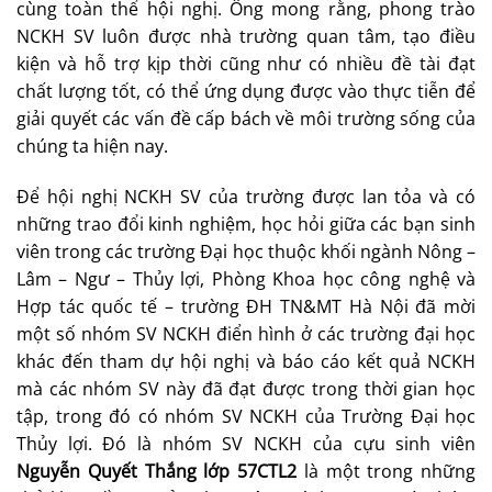
cùng toàn thể hội nghị. Ông mong rằng, phong trào
NCKH SV luôn được nhà trường quan tâm, tạo điều
kiện và hỗ trợ kịp thời cũng như có nhiều đề tài đạt
chất lượng tốt, có thể ứng dụng được vào thực tiễn để
giải quyết các vấn đề cấp bách về môi trường sống của
chúng ta hiện nay.
Để hội nghị NCKH SV của trường được lan tỏa và có
những trao đổi kinh nghiệm, học hỏi giữa các bạn sinh
viên trong các trường Đại học thuộc khối ngành Nông –
Lâm – Ngư – Thủy lợi, Phòng Khoa học công nghệ và
Hợp tác quốc tế – trường ĐH TN&MT Hà Nội đã mời
một số nhóm SV NCKH điển hình ở các trường đại học
khác đến tham dự hội nghị và báo cáo kết quả NCKH
mà các nhóm SV này đã đạt được trong thời gian học
tập, trong đó có nhóm SV NCKH của Trường Đại học
Thủy lợi. Đó là nhóm SV NCKH của cựu sinh viên
Nguyễn Quyết Thắng lớp 57CTL2
là một trong những