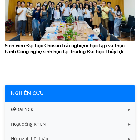
Sinh viên Đại học Chosun trải nghiệm học tập và thực
hành Công nghệ sinh học tại Trường Đại học Thủy lợi
NGHIÊN CỨU
Đề tài NCKH
Dữ liệu Đề tài cấp Bộ
Hoạt động KHCN
Dữ liệu Đề tài cấp Cơ sở
Công bố khoa học
Hội nghị, hội thảo