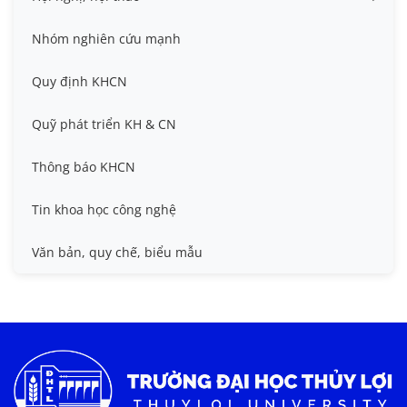
Đề tài cấp Bộ, Thành phố
Hội nghị khoa học thường niên
Nhóm nghiên cứu mạnh
Đề tài cấp cơ sở
Hội nghị Khoa học sinh viên
Quy định KHCN
Đề tài cấp Nhà nước, Quỹ Nafosted, Nghị định thư
Hội nghị quốc tế và hội nghị khác
Quỹ phát triển KH & CN
Sở hữu trí tuệ
Thông báo KHCN
Thông tin ứng viên GS/PGS
Tin khoa học công nghệ
Tiêu chuẩn, quy chuẩn
Văn bản, quy chế, biểu mẫu