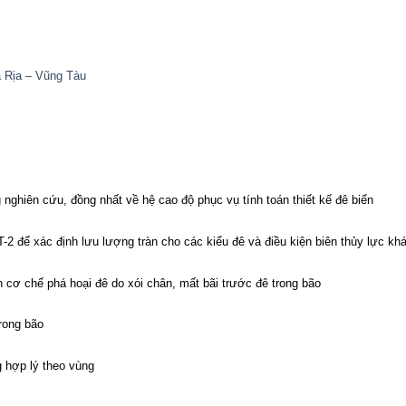
à Rịa – Vũng Tàu
nghiên cứu, đồng nhất về hệ cao độ phục vụ tính toán thiết kế đê biển
2 để xác định lưu lượng tràn cho các kiểu đê và điều kiện biên thủy lực kh
cơ chế phá hoại đê do xói chân, mất bãi trước đê trong bão
rong bão
ng hợp lý theo vùng