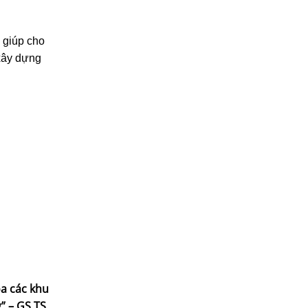
g giúp cho
 xây dựng
óa các khu
 – GS.TS.