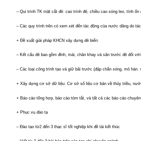
– Qui trình TK mặt cắt đê: cao trình đê, chiều cao sóng leo, tính ổ
– Các quy trình trên có xem xét đến tác động của nước dâng do tác
+ Đề xuất giải pháp KHCN xây dựng đê biển:
– Kết cấu đê bao gồm đỉnh, mái, chân khay và sân trước đê đối với
– Các loại công trình tạo và giữ bãi trước (đập chắn sóng, mỏ hàn. 
+ Xây dựng cơ sở dữ liệu: Cơ sở số liệu cơ bản về thủy triều, nư
+ Báo cáo tổng hợp, báo cáo tóm tắt, và tất cả các báo cáo chuyên
+ Phục vụ đào tạ
– Đào tạo từ2 đến 3 thạc sĩ tốt nghiệp khi đề tài kết thúc