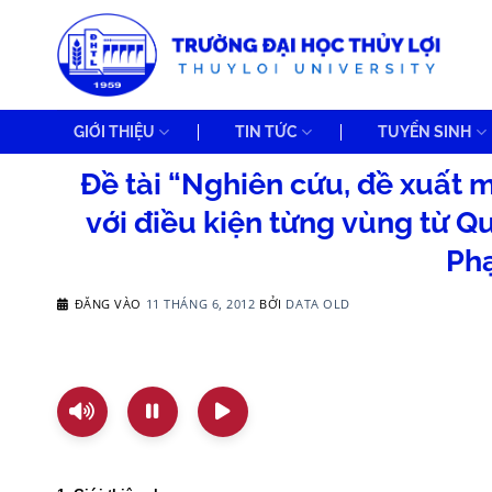
Bỏ
qua
nội
dung
GIỚI THIỆU
TIN TỨC
TUYỂN SINH
Đề tài “Nghiên cứu, đề xuất 
với điều kiện từng vùng từ Q
Ph
ĐĂNG VÀO
11 THÁNG 6, 2012
BỞI
DATA OLD