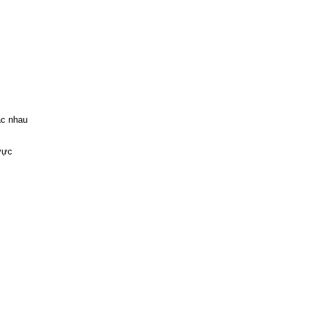
ác nhau
 vực