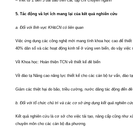
– Viết từ 2 đến 3 bài báo trên các tạp chí chuyên ngành
5. Tác động và lợi ích mang lại của kết quả nghiên cứu
a. Đối với lĩnh vực KH&CN có liên quan
Việc ứng dụng các công nghệ mới mang tính khoa học cao để thiết k
40% dân số và các hoạt động kinh tế ở vùng ven biển, do vậy việc 
Về Khoa học: Hoàn thiện TCN về thiết kế đê biển
Về đào tạ Nâng cao năng lực thiết kế cho các cán bộ tư vấn, đào t
Giảm các thiệt hại do bão, triều cường, nước dâng tác động đến đê
b. Đối với tổ chức chủ trì và các cơ sở ứng dụng kết quả nghiên cứ
Kết quả nghiên cứu là cơ sở cho việc tải tạo, nâng cấp cũng như
chuyên môn cho các cán bộ địa phương.