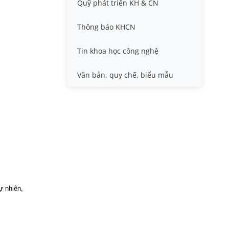
Quỹ phát triển KH & CN
Nafosted, Nghị định thư
Hội nghị quốc tế và hội nghị
khác
Thông báo KHCN
Sở hữu trí tuệ
Thông tin ứng viên GS/PGS
Tin khoa học công nghệ
Tiêu chuẩn, quy chuẩn
Văn bản, quy chế, biểu mẫu
ự nhiên,