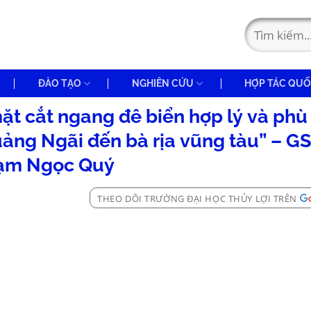
ĐÀO TẠO
NGHIÊN CỨU
HỢP TÁC QUỐ
mặt cắt ngang đê biển hợp lý và phù
uảng Ngãi đến bà rịa vũng tàu” – GS
ạm Ngọc Quý
THEO DÕI TRƯỜNG ĐẠI HỌC THỦY LỢI TRÊN