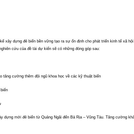
ế xây dựng đê biển bền vững tạo ra sự ổn định cho phát triển kinh tế xã hội
nghiên cứu của đề tài dự kiến sẽ có những đóng góp sau:
ạo tăng cường thêm đội ngũ khoa học về các kỹ thuật biển
 biển
u
 xây dựng mới đê biển từ Quảng Ngãi đến Bà Rịa – Vũng Tàu. Tăng cường kh