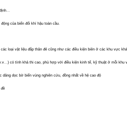
n định…
 động của biến đổi khí hậu toàn cầu.
 các loại vật liệu đắp thân đê cũng như các điều kiện biên ở các khu vực kh
v.v…) có tính khả thi cao, phù hợp với điều kiện kinh tế, kỹ thuật ở mỗi khu
ớc dâng dọc bờ biển vùng nghiên cứu, đồng nhất về hệ cao độ
 đề