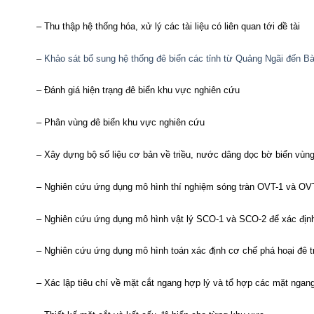
– Thu thập hệ thống hóa, xử lý các tài liệu có liên quan tới đề tài
–
Khảo sát bổ sung hệ thống đê biển các tỉnh từ Quảng Ngãi đến B
– Đánh giá hiện trạng đê biển khu vực nghiên cứu
– Phân vùng đê biển khu vực nghiên cứu
– Xây dựng bộ số liệu cơ bản về triều, nước dâng dọc bờ biển vùng 
– Nghiên cứu ứng dụng mô hình thí nghiệm sóng tràn OVT-1 và OVT-
– Nghiên cứu ứng dụng mô hình vật lý SCO-1 và SCO-2 để xác định 
– Nghiên cứu ứng dụng mô hình toán xác định cơ chế phá hoại đê t
– Xác lập tiêu chí về mặt cắt ngang hợp lý và tổ hợp các mặt nga