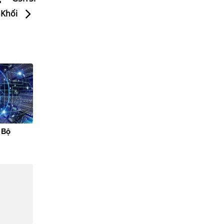
 Khối
 Bộ