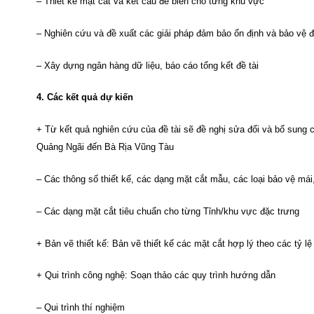
– Thiết kế mặt cắt và kết cấu đê biển cho từng khu vực
– Nghiên cứu và đề xuất các giải pháp đảm bảo ổn định và bảo vệ 
– Xây dựng ngân hàng dữ liệu, báo cáo tổng kết đề tài
4. Các kết quả dự kiến
+ Từ kết quả nghiên cứu của đề tài sẽ đề nghị sửa đổi và bổ sung c
Quảng Ngãi đến Bà Rịa Vũng Tàu
– Các thông số thiết kế, các dạng mặt cắt mẫu, các loại bảo vệ mái
– Các dạng mặt cắt tiêu chuẩn cho từng Tỉnh/khu vực đặc trưng
+ Bản vẽ thiết kế: Bản vẽ thiết kế các mặt cắt hợp lý theo các tỷ l
+ Qui trình công nghệ: Soạn thảo các quy trình hướng dẫn
– Qui trình thí nghiệm