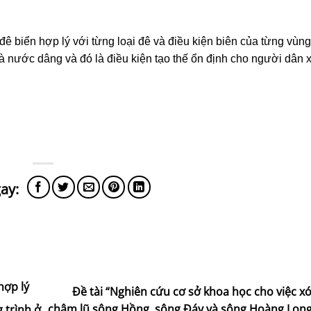
đê biển hợp lý với từng loại đê và điều kiện biên của từng vùn
à nước dâng và đó là điều kiện tạo thế ổn định cho người dân
hợp lý
Đề tài “Nghiên cứu cơ sở khoa học cho việc x
chậm lũ sông Hồng, sông Đáy và sông Hoàng Long”
 trình ở