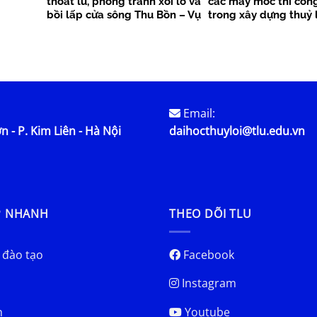
thoát lũ, phòng tránh xói lở và
các máy móc thi côn
bồi lấp cửa sông Thu Bồn – Vụ
trong xây dựng thuỷ l
Gia
kiến nghị
Email:
n - P. Kim Liên - Hà Nội
daihocthuyloi@tlu.edu.vn
P NHANH
THEO DÕI TLU
 đào tạo
Facebook
Instagram
h
Youtube