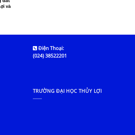
g đất
ợi và
Điện Thoại:
(024) 38522201
TRƯỜNG ĐẠI HỌC THỦY LỢI