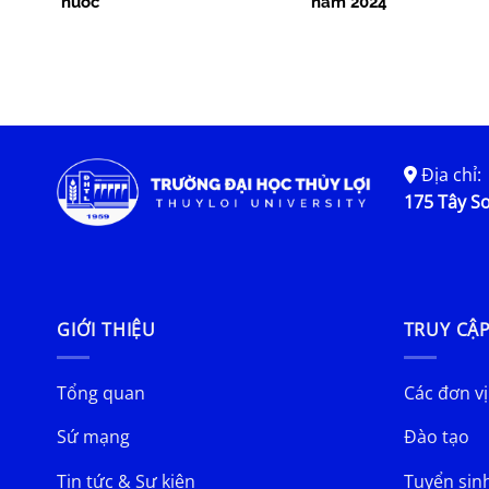
nước
năm 2024
Địa chỉ:
175 Tây Sơ
GIỚI THIỆU
TRUY CẬ
Tổng quan
Các đơn vị
Sứ mạng
Đào tạo
Tin tức & Sự kiện
Tuyển sin