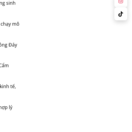
ờng sinh
c chạy mô
sông Đáy
 Cẩm
kinh tế,
hợp lý