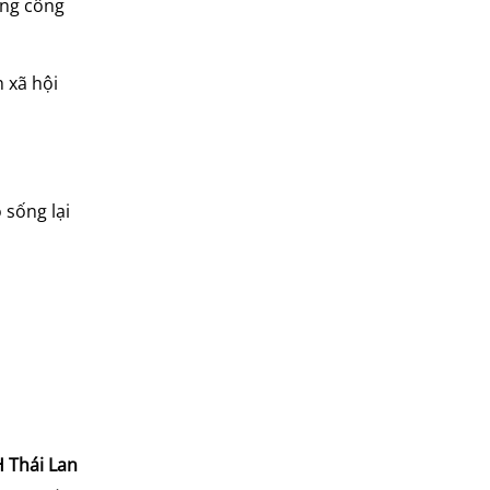
ông công
 xã hội
 sống lại
H Thái Lan