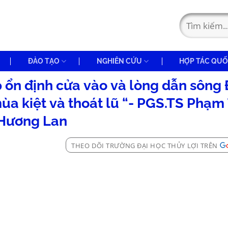
ĐÀO TẠO
NGHIÊN CỨU
HỢP TÁC QUỐ
p ổn định cửa vào và lòng dẫn sông
a kiệt và thoát lũ “- PGS.TS Phạm 
Hương Lan
THEO DÕI TRƯỜNG ĐẠI HỌC THỦY LỢI TRÊN