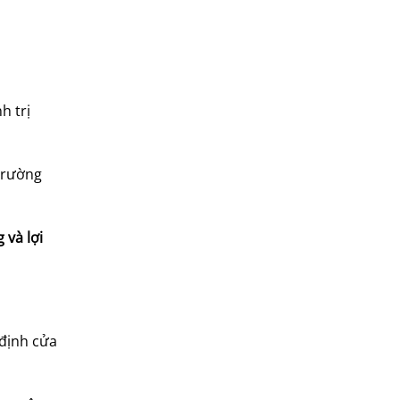
h trị
trường
 và lợi
 định cửa