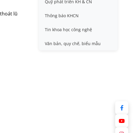
Quỹ phát triển KH & CN
Nafosted, Nghị định thư
Hội nghị quốc tế và hội nghị
khác
thoát lũ
Thông báo KHCN
Sở hữu trí tuệ
Thông tin ứng viên GS/PGS
Tin khoa học công nghệ
Tiêu chuẩn, quy chuẩn
Văn bản, quy chế, biểu mẫu