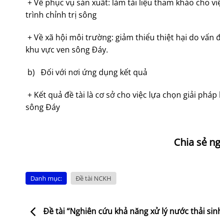
+ Về phục vụ sản xuất: làm tài liệu tham khảo cho vi
trình chỉnh trị sông
+ Về xã hội môi trường: giảm thiểu thiệt hại do vấn 
khu vực ven sông Đáy.
b) Đối với nơi ứng dụng kết quả
+ Kết quả đề tài là cơ sở cho việc lựa chọn giải phá
sông Đáy
Danh mục:
Đề tài NCKH
Đề tài “Nghiên cứu khả năng xử lý nước thải sin