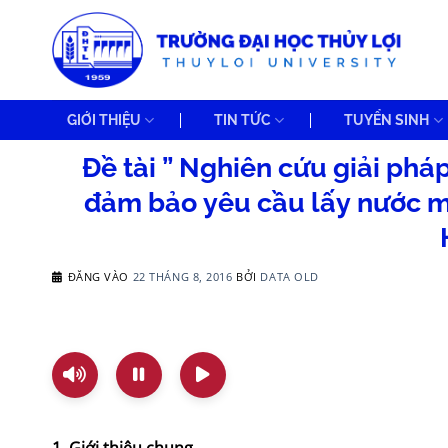
Bỏ
qua
nội
dung
GIỚI THIỆU
TIN TỨC
TUYỂN SINH
Đề tài ” Nghiên cứu giải phá
đảm bảo yêu cầu lấy nước mù
ĐĂNG VÀO
22 THÁNG 8, 2016
BỞI
DATA OLD