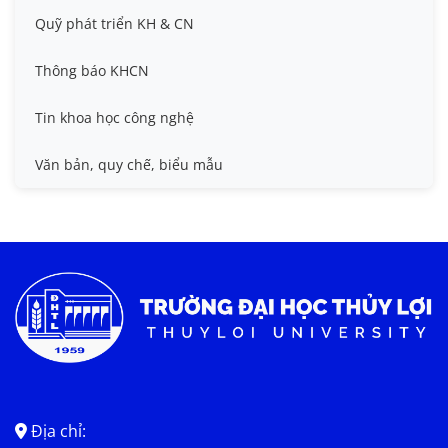
Đề tài cấp Nhà nước, Quỹ Nafosted, Nghị định thư
Hội nghị quốc tế và hội nghị khác
Quỹ phát triển KH & CN
Sở hữu trí tuệ
Thông báo KHCN
Thông tin ứng viên GS/PGS
Tin khoa học công nghệ
Tiêu chuẩn, quy chuẩn
Văn bản, quy chế, biểu mẫu
Địa chỉ: