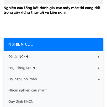
Nghiên cứu tổng kết đánh giá các máy móc thi công đất
trong xây dựng thuỷ lợi và kiến nghị
NGHIÊN CỨU
Đề tài NCKH
Dữ liệu Đề tài cấp Bộ
Hoạt động KHCN
Dữ liệu Đề tài cấp Cơ sở
Công bố khoa học
Hội nghị, hội thảo
Đề tài cấp Bộ, Thành phố
Hội nghị khoa học thường niên
Nhóm nghiên cứu mạnh
Đề tài cấp cơ sở
Hội nghị Khoa học sinh viên
Quy định KHCN