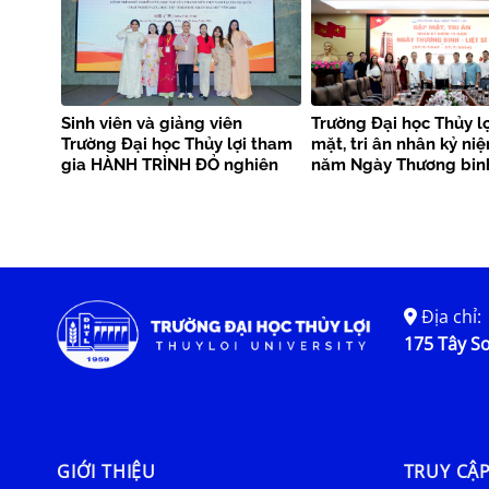
Sinh viên và giảng viên
Trường Đại học Thủy l
Trường Đại học Thủy lợi tham
mặt, tri ân nhân kỷ ni
gia HÀNH TRÌNH ĐỎ nghiên
năm Ngày Thương binh
cứu, học tập của thanh niên
sĩ
Việt Nam tại Trung Quốc –
Trại nghiên cứu, học tập
“Theo dấu chân Bác Hồ” năm
2026
Địa chỉ:
175 Tây Sơ
GIỚI THIỆU
TRUY CẬ