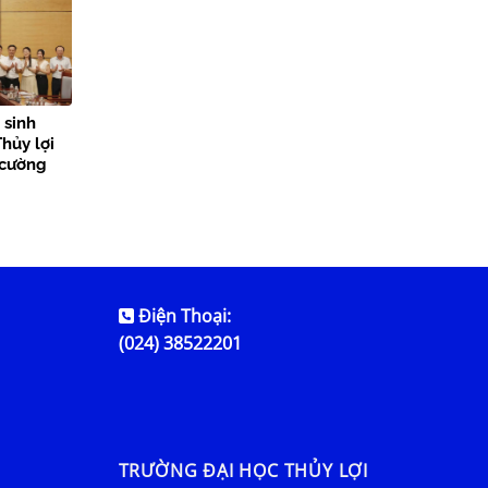
 sinh
hủy lợi
 cường
n tỏa giá
Điện Thoại:
(024) 38522201
TRƯỜNG ĐẠI HỌC THỦY LỢI