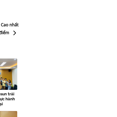
 Cao nhất
 điểm
sun trải
hực hành
ại
lợi