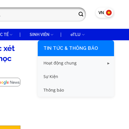
VN
EN
C TẾ
SINH VIÊN
eTLU
 xét
TIN TỨC & THÔNG BÁO
học
Hoạt động chung
Tin công tác sinh viên
Sự Kiện
Tin đào tạo
Thông báo
Tin KHCN và HTQT
Tin tức chung