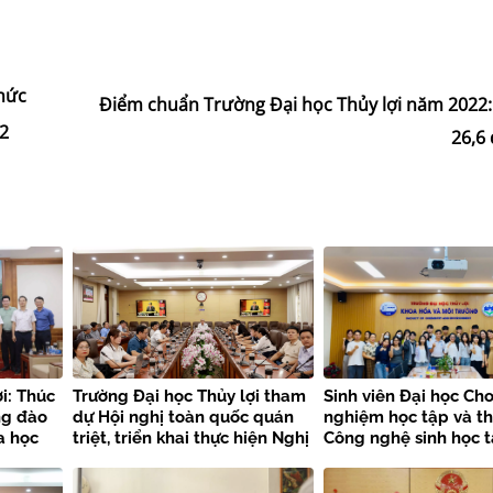
chức
Điểm chuẩn Trường Đại học Thủy lợi năm 2022:
22
26,6
i: Thúc
Trường Đại học Thủy lợi tham
Sinh viên Đại học Cho
ng đào
dự Hội nghị toàn quốc quán
nghiệm học tập và t
a học
triệt, triển khai thực hiện Nghị
Công nghệ sinh học t
quyết Hội nghị Trung ương 3
Trường Đại học Thủy 
khóa XIV