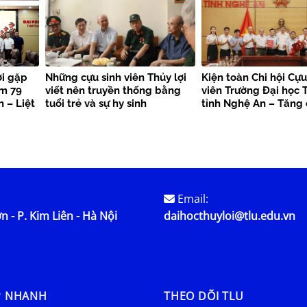
ợi gặp
Những cựu sinh viên Thủy lợi
Kiện toàn Chi hội Cựu
ệm 79
viết nên truyền thống bằng
viên Trường Đại học T
 – Liệt
tuổi trẻ và sự hy sinh
tỉnh Nghệ An – Tăng
kết nối nguồn lực, la
trị truyền thống
Email:
n - P. Kim Liên - Hà Nội
daihocthuyloi@tlu.edu.vn
P NHANH
THEO DÕI TLU