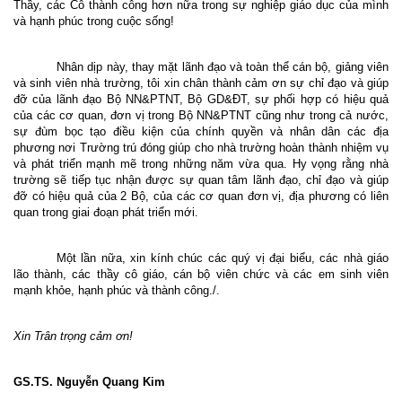
Thầy, các Cô thành công hơn nữa trong sự nghiệp giáo dục của mình
và hạnh phúc trong cuộc sống!
Nhân dịp này, thay mặt lãnh đạo và toàn thể cán bộ, giảng viên
và sinh viên nhà trường, tôi xin chân thành cảm ơn sự chỉ đạo và giúp
đỡ của lãnh đạo Bộ NN&PTNT, Bộ GD&ĐT, sự phối hợp có hiệu quả
của các cơ quan, đơn vị trong Bộ NN&PTNT cũng như trong cả nước,
sự đùm bọc tạo điều kiện của chính quyền và nhân dân các địa
phương nơi Trường trú đóng giúp cho nhà trường hoàn thành nhiệm vụ
và phát triển mạnh mẽ trong những năm vừa qua. Hy vọng rằng nhà
trường sẽ tiếp tục nhận được sự quan tâm lãnh đạo, chỉ đạo và giúp
đỡ có hiệu quả của 2 Bộ, của các cơ quan đơn vị, địa phương có liên
quan trong giai đoạn phát triển mới.
Một lần nữa, xin kính chúc các quý vị đại biểu, các nhà giáo
lão thành, các thầy cô giáo, cán bộ viên chức và các em sinh viên
mạnh khỏe, hạnh phúc và thành công./.
Xin Trân trọng cảm ơn!
GS.TS. Nguyễn Quang Kim