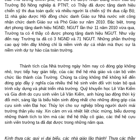
Trưởng Bộ
Nông nghiệp & PTNT
; có Thầy đã được tặng danh hiệu
chiến sỹ thi đua toàn quốc và nhiều người là chiến sỹ thi đua cấp Bộ
;
1
1
nhà giáo được Hội đồng chức danh Giáo sư Nhà nước xét công
nhận chức danh Giáo sư và Phó Giáo sư năm 2010
. Đặc biệt, trong
đợt phong tặng danh hiệu NGND, NGƯT lần thứ 11 năm 2010 vừa qua,
Trường ta có 4 thầy cô được phong tặng danh hiệu NGƯT. Như vậy
đến nay Trường ta đã có 3 NGND và 71 NGƯT. Những phần thưởng
cao quý trên đây không chỉ là niềm vinh dự cá nhân mà thực sự là
niềm vinh dự tự hào của toàn trường.
Thành tích của Nhà trường ngày hôm nay có đóng góp không
nhỏ, trực tiếp hay gián tiếp, của các thế hệ nhà giáo và cán bộ viên
chức lão thành của Trường. Chúng ta cũng không thể không kể đến
đóng góp đầy ý nghĩa của nhiều thế hệ sinh viên đối với toàn bộ quá
trình xây dựng và phát triển nhà trường. Quỹ khuyến học Lê Văn Kiểm
và Gia đình do c
ựu sinh viên Lê Văn Kiểm, anh hùng lao động thời kỳ
đổi mới, sáng lập là biểu hiện sinh động nhất cho những đóng góp của
cựu sinh viên Đại học Thủy lợi cho sự nghiệp trồng người dưới mái
trường thân yêu này. Xin cảm ơn và nhiệt liệt chúc mừng, biểu dương
những thành tích to lớn mà các thế hệ thầy cô giáo, các thế hệ cựu
sinh viên trường ta đã đạt được trong những năm qua.
Kính thưa các quý vị đại biểu, các nhà giáo lão thành! Thưa các thầy