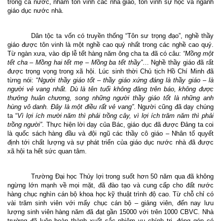
trong cả nước, nhằm tôn vinh các nhà giáo, tôn vinh sự học và ngành
giáo dục nước nhà.
Dân tộc ta vốn có truyền thống “Tôn sư trọng đạo”, nghề thầy
giáo được tôn vinh là một nghề cao quý nhất trong các nghề cao quý.
Từ ngàn xưa, vào dịp lễ tết hàng năm ông cha ta đã có câu:
“Mồng một
tết cha – Mồng hai tết mẹ – Mồng ba tết thầy”
… Nghề thầy giáo đã rất
được trọng vọng trong xã hội. Lúc sinh thời Chủ tịch Hồ Chí Minh
đã
từng nói:
“
Người th
ầ
y giáo tốt
–
thầy giáo xứng đáng là th
ầ
y giáo
–
là
người vẻ vang nhất. Dù là tên tuổi không đăng trên báo, không được
thưởng huân chương, song những người thầy giáo tốt là những anh
hùng vô danh. Đây là một điều rất vẻ vang”
. Người cũng đã dạy chúng
ta “
Vì lợi ích mười năm thì phải trồng cây, vì lợi ích trăm năm thì phải
trồng người”
. Thực hiện lời dạy của Bác, giáo dục đã được Đảng ta coi
là quốc sách hàng đầu và đội ngũ các thầy cô giáo – Nhân tố quyết
định tới chất lượng và sự phát triển của giáo dục nước nhà đã được
xã hội ta hết sức quan tâm.
Trường Đại học Thủy lợi trong suốt hơn 50 năm qua đã không
ngừng lớn mạnh về mọi mặt, đã đào tạo và cung cấp cho đất nước
hàng chục nghìn cán bộ khoa học kỹ thuật trình độ cao. Từ chỗ chỉ có
vài trăm sinh viên với mấy chục cán bộ – giảng viên, đến nay lưu
lượng sinh viên hàng năm đã đạt gần 15000 với trên 1000 CBVC. Nhà
trường đã luôn hoàn thành xuất sắc nhiệm vụ chính trị, đóng góp có