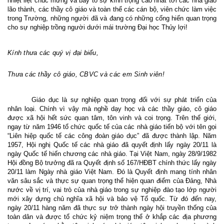
nhiệt liệt chúc mừng và bày tỏ sự kính trọng cao nhất tới các nhà giáo
lão thành, các thầy cô giáo và toàn thể các cán bộ, viên chức làm việc
trong Trường, những người đã và đang có những cống hiến quan trọng
cho sự nghiệp trồng người dưới mái trường Đại học Thủy lợi!
Kính thưa các quý vị đại biểu,
Thưa các thầy cô giáo, CBVC và các em Sinh viên!
Giáo dục là sự nghiệp quan trọng đối với sự phát triển của
nhân loại. Chính vì vậy mà nghề dạy học và các thầy giáo, cô giáo
được xã hội hết sức quan tâm, tôn vinh và coi trọng. Trên thế giới,
ngay từ năm 1946 tổ chức quốc tế của các nhà giáo tiến bộ với tên gọi
“Liên hiệp quốc tế các công đoàn giáo dục” đã được thành lập. Năm
1957, Hội nghị Quốc tế các nhà giáo đã quyết định lấy ngày 20/11 là
ngày Quốc tế hiến chương các nhà giáo. Tại Việt Nam, ngày 28/9/1982
Hội đồng Bộ trưởng đã ra Quyết định số 167/HĐBT chính thức lấy ngày
20/11 làm Ngày nhà giáo Việt Nam.
Đó là Quyết định mang tính nhân
văn sâu sắc và thực sự quan trọng thể hiện quan điểm của Đảng, Nhà
nước về vị trí, vai trò của nhà giáo trong sự nghiệp đào tạo lớp người
mới xây dựng chủ nghĩa xã hội và bảo vệ Tổ quốc. Từ đó đến nay,
ngày 20/11 hàng năm đã thực sự trở thành ngày hội truyền thống của
toàn dân và được tổ chức kỷ niệm trọng thể ở khắp các địa phương