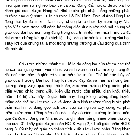
hiệu quả vào sự nghiệp bảo vệ và xây đựng đất nước, được xã hội
đánh giá cao, được Đảng và Nhà nước ghi nhận bằng những phần
thưởng cao quý như: Huân chương Hồ Chí Minh; Đơn vị Anh Hùng Lao
động thời kỳ đổi mới…
Năm nay, chúng ta tổ chức kỷ niệm ngày Nhà
giáo Việt
N
am trong bối cảnh hệ thống giáo dục nước nhà nói chung và
giáo dục đại học nói riêng đang trong quá trình đổi mới mạnh mẽ
và đã
đạt được những kết quả khích lệ. Thật đáng tự hào khi Trường Đại học
Thủy lợi của chúng ta là một trong những trường đi đầu trong quá trình
đổi mới đó.
Có được những thành tựu đó là do công lao của tất cả các thế
hệ cán bộ, giảng viên, viên chức và sinh viên của nhà trường, trong đó
đội ngũ các thầy cô giáo có vai trò hết sức to lớn. Thế hệ các thầy cô
giáo của Trường Đại học Thủy lợi trước đây đã và mãi là những tấm
gương sáng vượt qua mọi khó khăn, đưa nhà trường từng bước phát
triển vững chắc trong điều kiện đất nước còn nhiều gian khổ, thiếu
thốn. Thế hệ các thầy cô giáo hiện nay đang kế tục xứng đáng truyền
thống các thế hệ đi trước, đã và đang đưa Nhà trường từng bước phát
triển mạnh mẽ, đóng góp tích cực vào sự nghiệp xây dựng và phát
triển nước nhà. Cống hiến của các thầy cô giáo Trường ta trong năm
qua đã được Đảng và Nhà nước ta ghi nhận bằng nhiều phần thưởng
cao quý:
01 Thầy giáo được nhận HCLĐ Hạng 2, 01 cô giáo nhận HCLĐ
h
ạng 3;
09 thầy cô giáo có thành tích xuất sắc được nhận Bằng khen
của Thủ tướng Chính phủ
;
09
CB-VC được
nhận Bằng khen
của
Bộ