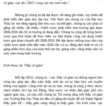
cô giáo, các đ/c CBVC cùng các em sinh viên !
Những gì chúng ta đã đạt được rất đáng ghi nhận, tuy nhiên để
phát triển nền giáo dục đại học Việt
Nam
nói chung và của Đại học
Thủy lợi nói riêng ngang tầm khu vực và thế giới, chúng ta còn phải cố
gắng rất nhiều, rất nhiều. Chiến lược phát triển nhà trường giai đoạn
2006-2020 đã chỉ ra hướng đi đúng đắn. Chúng ta cũng đã từng bước
vượt qua khó khăn để thực hiện cơ bản thành công nội dung chiến
lược giai đoạn chuyển đổi 2006-2010. Để đạt được những mục tiêu của
chiến lược phát triển đến năm 2020 cần có sự đồng tâm nhất trí và cố
gắng nhiều hơn nữa của toàn thể cán bộ, giảng viên, công nhân viên và
sinh viên trong toàn trường.
Kính thưa các Thầy cô giáo!
Mỗi dịp 20/11, chúng ta – các thầy cô giáo và những người làm
công tác giáo dục đều cảm thấy vinh dự và tự hào hơn với truyền
thống của ngành.
Càng vinh dự và tự hào, chúng ta càng ý thức được
trách nhiệm lớn lao mà Đảng, Nhà nước và nhân dân giao phó cho
ngành giáo dục, và cho mỗi chúng ta. Tôi mong rằng mỗi thầy cô giáo
của Trường Đại học Thủy lợi đều cố gắng rèn luyện để trở thành
Người
th
ầ
y giáo tốt
–
thầy giáo xứng đáng là th
ầ
y giáo
.
Xin kính chúc các