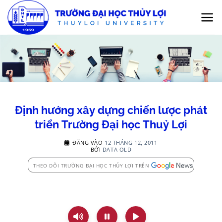
Bỏ
qua
nội
dung
Định hướng xây dựng chiến lược phát
triển Trường Đại học Thuỷ Lợi
ĐĂNG VÀO
12 THÁNG 12, 2011
BỞI
DATA OLD
THEO DÕI TRƯỜNG ĐẠI HỌC THỦY LỢI TRÊN