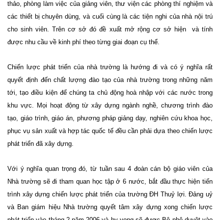
thảo, phòng làm việc của giảng viên, thư viện các phòng thí nghiệm và
các thiết bị chuyên dùng, và cuối cùng là các tiện nghi của nhà nội trú
cho sinh viên. Trên cơ sở đó đề xuất mở rộng cơ sở hiện
và tính
được nhu cầu về kinh phí theo từng giai đoạn cụ thể.
Chiến lược phát triển của nhà trường là hướng đi và có ý nghĩa rất
quyết định đến chất lượng đào tạo của nhà trường trong những năm
tới, tạo điều kiện để chúng ta chủ động hoà nhập với các nước trong
khu vực. Mọi hoạt động từ xây dựng ngành nghề, chương trình đào
tạo, giáo trình, giáo án, phương pháp giảng dạy, nghiên cứu khoa học,
phục vụ sản xuất và hợp tác quốc tế đều cần phải dựa theo chiến lược
phát triển đã xây dựng.
Với ý nghĩa quan trọng đó, từ tuần sau 4 đoàn cán bộ giáo viên của
Nhà trường sẽ đi tham quan học tập ở 6 nước, bắt đầu thực hiện tiến
trình xây dựng chiến lược phát triển của trường ĐH Thuỷ lợi. Đảng uỷ
và Ban giám hiệu Nhà trường quyết tâm xây dựng xong chiến lược
phát triển vào tháng 2 năm 2006 và hy vọng sẽ được Bộ phê duyệt vào