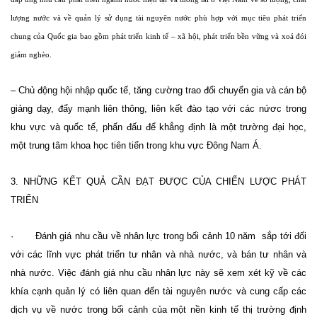
lượng nước và về quản lý sử dụng tài nguyên nước phù hợp với mục tiêu phát triển
chung của Quốc gia bao gồm phát triển kinh tế – xã hội, phát triển bền vững và xoá đói
giảm nghèo.
– Chủ động hội nhập quốc tế, tăng cường trao đổi chuyển gia và cán bộ
giảng dạy, đẩy mạnh liên thông, liên kết đào tạo với các nứơc trong
khu vực và quốc tế, phấn đấu để khẳng định là một trường đại học,
một trung tâm khoa học tiên tiến trong khu vực Đông Nam Á.
3. NHỮNG KẾT QUẢ CẦN ĐẠT ĐƯỢC CỦA CHIẾN LƯỢC PHÁT
TRIỂN
· Đánh giá nhu cầu về nhân lực trong bối cảnh 10 năm
sắp tới đối
với các lĩnh vực phát triển tư nhân và nhà nước, và bán tư nhân và
nhà nước. Việc đánh giá nhu cầu nhân lực này sẽ xem xét kỹ về các
khía cạnh quản lý có liên quan đến tài nguyên nước và cung cấp các
dịch vụ về nước trong bối cảnh của một nền kinh tế thị trường định