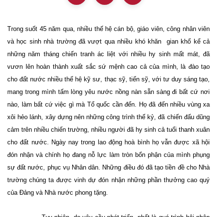
Trong suốt 45 năm qua, nhiều thế hệ cán bộ, giáo viên, công nhân viên
và học sinh nhà trường đã vượt qua nhiều khó khăn
gian khổ kể cả
những năm tháng chiến tranh ác liệt với nhiều hy sinh mất mát, đã
vươn lên hoàn thành xuất sắc sứ mệnh cao cả của mình, là đào tạo
cho đất nước nhiều thế hệ kỹ sư, thạc sỹ, tiến sỹ, với tư duy sáng tạo,
mang trong mình tấm lòng yêu nước nồng nàn sẵn sàng đi bất cứ nơi
nào, làm bất cứ việc gì mà Tổ quốc cần đến. Họ đã đến nhiều vùng xa
xôi hẻo lánh, xây dựng nên những công trình thế kỷ, đã chiến đấu dũng
cảm trên nhiều chiến trường, nhiều người đã hy sinh cả tuổi thanh xuân
cho đất nước. Ngày nay trong lao động hoà bình họ vẫn được xã hội
đón nhận và chính họ đang nỗ lực làm tròn bổn phận của mình phụng
sự đất nước, phục vụ Nhân dân. Những điều đó đã tạo tiền đề cho Nhà
trường chúng ta được vinh dự đón nhận những phần thưởng cao quý
của Đảng và Nhà nước phong tặng.