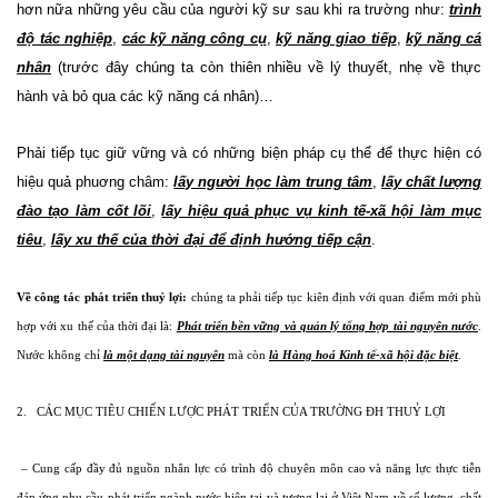
hơn nữa những yêu cầu của người kỹ sư sau khi ra trường như:
trình
độ tác nghiệp
,
các kỹ năng công cụ
,
kỹ năng giao tiếp
,
kỹ năng cá
nhân
(trước đây chúng ta còn thiên nhiều về lý thuyết, nhẹ về thực
hành và bỏ qua các kỹ năng cá nhân)…
Phải tiếp tục giữ vững và có những biện pháp cụ thể để thực hiện có
hiệu quả phuơng châm:
lấy người học làm trung tâm
,
lấy chất lượng
đào tạo làm cốt lõi
,
lấy hiệu quả phục vụ kinh tế-xã hội làm mục
tiêu
,
lấy xu thế của thời đại để định hướng tiếp cận
.
Về công tác phát triển thuỷ lợi:
chúng ta phải tiếp tục kiên định với quan điểm mới phù
hợp với xu thế của thời đại là:
Phát triển bền vững và quản lý tổng hợp tài nguyên nước
.
Nước không chỉ
là một dạng tài nguyên
mà còn
là Hàng hoá Kinh tế-xã hội đặc biệt
.
2.
CÁC MỤC TIÊU CHIẾN LƯỢC PHÁT TRIỂN CỦA TRƯỜNG ĐH THUỶ LỢI
– Cung cấp đầy đủ nguồn nhân lực có trình độ chuyên môn cao và năng lực thực tiễn
đáp ứng nhu cầu phát triển ngành nước hiện tại và tương lai ở Việt Nam về số lượng, chất