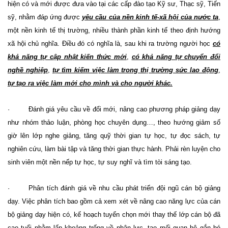
hiện có và mới được đưa vào tại các cấp đào tạo Kỹ sư, Thạc sỹ, Tiến
sỹ, nhằm đáp ứng được
yêu cầu của nền kinh tế-xã hội của nước ta
,
một nền kinh tế thị trường, nhiều thành phần kinh tế theo định hướng
xã hội chủ nghĩa. Điều đó có nghĩa là, sau khi ra trường người học
có
khả năng tự cập nhật kiến thức mới
,
có khả năng tự chuyển đổi
nghề nghiệp
,
tự tìm kiếm việc làm trong thị trường sức lao động
,
tự tạo ra việc làm mới cho mình và cho người khác.
·
Đánh giá yêu cầu về đổi mới, nâng cao phương pháp giảng dạy
như nhóm thảo luận, phòng học chuyên dụng…, theo hướng giảm số
giờ lên lớp nghe giảng, tăng quỹ thời gian tự học, tự đọc sách, tự
nghiên cứu, làm bài tập và tăng thời gian thực hành. Phải rèn luyện cho
sinh viên một nền nếp tự học, tự suy nghĩ và tìm tòi sáng tạo.
· Phân tích đánh giá về nhu cầu phát triển đội ngũ cán bộ giảng
dạy. Việc phân tích bao gồm cả xem xét về nâng cao năng lực của cán
bộ giảng dạy hiện có, kế hoạch tuyển chọn mới thay thế lớp cán bộ đã
cao tuổi nhằm lấp khoảng trống về nhân lực, tạo mối quan hệ gắn bó