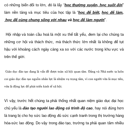
có những biến đổi to lớn, đó là lấy “
học thường xuyên, học suốt đời
”
làm nền tảng và mục tiêu của học tập là “
học để biết
,
học để làm
,
học để cùng chung sống với nhau
và
học để làm người
”.
Hội nhập và toàn cầu hoá là một xu thế tất yếu, đem lại cho chúng ta
những cơ hội và thách thức, mà thách thức lớn nhất là không để tụt
hậu với khoảng cách ngày càng xa so với các nước trong khu vực và
trên thế giới.
Giáo dục đào tạo đang là vấn đề được toàn xã hội quan tâm. Đảng và Nhà nước ta luôn
coi giáo dục đào tạo nguồn nhân lực là nhiệm vụ trọng tâm, vì con người vừa là mục tiêu,
vừa là động lực để phát triển kinh tế xã hội.
Vì vậy, trước hết chúng ta phải thống nhất quan niệm giáo dục đại học
chủ yếu là
đào tạo người lao động có trình độ cao
, hay nói đúng hơn
là trang bị cho họ sức lao động đủ sức cạnh tranh trong thị trường hàng
hóa-sức lao động. Do vậy trong đào tạo, trường ta phải quan tâm nhiều