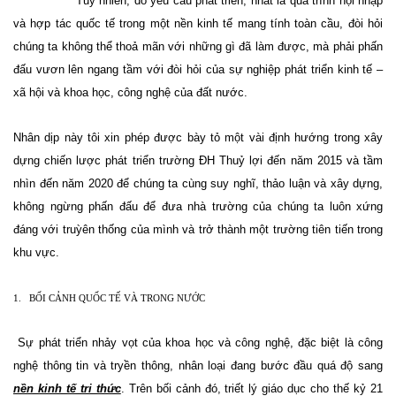
Tuy nhiên, do yêu cầu phát triển, nhất là quá trình hội nhập
và hợp tác quốc tế trong một nền kinh tế mang tính toàn cầu, đòi hỏi
chúng ta không thể thoả mãn với những gì đã làm được, mà phải phấn
đấu vươn lên ngang tầm với đòi hỏi của sự nghiệp phát triển kinh tế –
xã hội và khoa học, công nghệ của đất nước.
Nhân dịp này tôi xin phép được bày tỏ một vài định hướng trong xây
dựng chiến lược phát triển trường ĐH Thuỷ lợi đến năm 2015 và tầm
nhìn đến năm 2020 để chúng ta cùng suy nghĩ, thảo luận và xây dựng,
không ngừng phấn đấu để đưa nhà trường của chúng ta luôn xứng
đáng với truỳên thống của mình và trở thành một trường tiên tiến trong
khu vực.
1.
BỐI CẢNH QUỐC TẾ VÀ TRONG NƯỚC
Sự phát triển nhảy vọt của khoa học và công nghệ, đặc biệt là công
nghệ thông tin và tryền thông, nhân loại đang bước đầu quá độ sang
nền kinh tế tri thức
. Trên bối cảnh đó, triết lý giáo dục cho thế kỷ 21