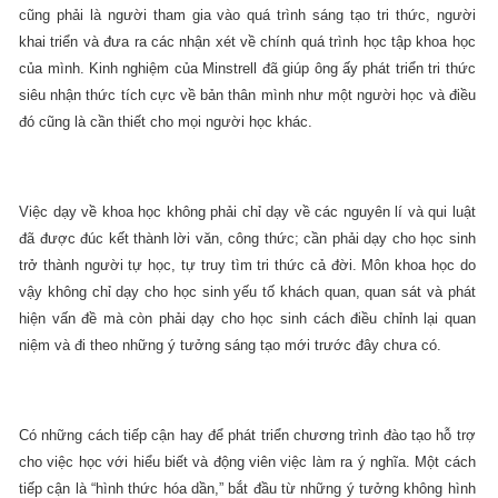
cũng phải là người tham gia vào quá trình sáng tạo tri thức, người
khai triển và đưa ra các nhận xét về chính quá trình học tập khoa học
của mình. Kinh nghiệm của Minstrell đã giúp ông ấy phát triển tri thức
siêu nhận thức tích cực về bản thân mình như một người học và điều
đó cũng là cần thiết cho mọi người học khác.
Việc dạy về khoa học không phải chỉ dạy về các nguyên lí và qui luật
đã được đúc kết thành lời văn, công thức; cần phải dạy cho học sinh
trở thành người tự học, tự truy tìm tri thức cả đời. Môn khoa học do
vậy không chỉ dạy cho học sinh yếu tố khách quan, quan sát và phát
hiện vấn đề mà còn phải dạy cho học sinh cách điều chỉnh lại quan
niệm và đi theo những ý tưởng sáng tạo mới trước đây chưa có.
Có những cách tiếp cận hay để phát triển chương trình đào tạo hỗ trợ
cho việc học với hiểu biết và động viên việc làm ra ý nghĩa. Một cách
tiếp cận là “hình thức hóa dần,” bắt đầu từ những ý tưởng không hình