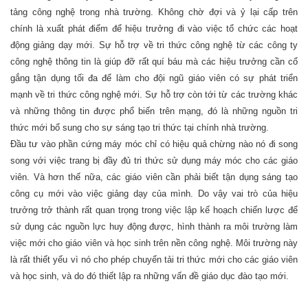
tảng công nghệ trong nhà trường. Không chờ đợi và ỷ lại cấp trên
chính là xuất phát điểm để hiệu trưởng đi vào việc tổ chức các hoạt
động giảng dạy mới. Sự hỗ trợ về tri thức công nghệ từ các công ty
công nghệ thông tin là giúp đỡ rất quí báu mà các hiệu trưởng cần cố
gắng tận dụng tối đa để làm cho đội ngũ giáo viên có sự phát triển
mạnh về tri thức công nghệ mới. Sự hỗ trợ còn tới từ các trường khác
và những thông tin được phổ biến trên mạng, đó là những nguồn tri
thức mới bổ sung cho sự sáng tạo tri thức tại chính nhà trường.
Đầu tư vào phần cứng máy móc chỉ có hiệu quả chừng nào nó đi song
song với việc trang bị đầy đủ tri thức sử dụng máy móc cho các giáo
viên. Và hơn thế nữa, các giáo viên cần phải biết tận dụng sáng tạo
công cụ mới vào việc giảng dạy của mình. Do vậy vai trò của hiệu
trưởng trở thành rất quan trọng trong việc lập kế hoạch chiến lược để
sử dụng các nguồn lực huy động được, hình thành ra môi trường làm
việc mới cho giáo viên và học sinh trên nền công nghệ. Môi trường này
là rất thiết yếu vì nó cho phép chuyển tải tri thức mới cho các giáo viên
và học sinh, và do đó thiết lập ra những vấn đề giáo dục đào tạo mới.