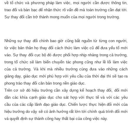
về tổ chức và phương pháp làm việc, mọi người cần được thông tin,
trao đổi và bàn bạc để nhận thức rõ vấn đề mà toàn trường cần đạt tới.
Sự thay đổi cần trở thành mong muốn của mọi người trong trường.
Những sự thay đổi chính bao giờ cũng bắt nguồn từ từng con người,
từ việc bản thân họ thay đổi cách thức làm việc cũ để đưa yếu tố mới
vào. Sự thay đổi cục bộ đó được phối hợp nhịp nhàng trong cả trường,
trong tổ chức sẽ làm biến chuyển tác phong cũng như lề lối làm việc
của cả trường. Và khi mà nhiều trường cùng đưa vào những cách
giảng dạy, giáo dục mới phù hợp với yêu cầu của thời đại thì sẽ tạo ra
phong trào thay đổi căn bản trong nền giáo dục.
Trên cơ sở đó hiệu trưởng cần xây dựng kế hoạch thay đổi, đổi mới
dần các khía cạnh giáo dục cho sát hợp với thực tế và với các yêu
cầu của các cấp lãnh đạo giáo dục. Chiến lược thực hiện đổi mới của
hiệu trưởng do vậy sẽ có ảnh hưởng rất lớn tới chính quá trình đổi mới
và quyết định sự thành công hay thất bại của công việc này.