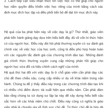
3. Cách tiếp cận siêu nhận thức tới việc học có thể giúp cho người
học nắm quyền điều khiển việc học riêng của mình bằng cách xác
định mục đích học tập và điều phối tiến bộ để đạt tới mục đích này.
Hệ quả của ba phát hiện này về việc dạy là gì? Thứ nhất, giáo viên
phải tiến hành giảng dạy dựa trên hiểu biết đầy đủ về vốn tri thức hiện
có của người học. Điều này đòi hỏi phải thường xuyên có sự đánh giá
chính xác về việc học của học sinh, cũng là điều phù hợp hoàn toàn
với các nguyên tắc đánh giá của chương trình đào tạo. Những đánh
giá chính thức thường xuyên cung cấp những phản hồi giúp cho
người học sửa đổi và hiệu chỉnh cách nghĩ của mình.
Hệ quả thứ hai đối với việc dạy là ở chỗ giáo viên cần phải dạy các
chủ đề theo chiều sâu, cung cấp nhiều ví dụ về khái niệm trong vận
hành. Chúng ta để ý thấy điều này trong các chương trình đào tạo khi
có nhiều chủ điểm được tái xuất hiện qua nhiều năm. Cần phải đảm
bảo rằng chúng ta sử dụng sự lặp lại này để xây dựng hiểu biết sâu
sắc hơn về các khái niệm chủ chốt. Điều này cũng có nghĩa là giáo
viên phải là chuyên gia về lĩnh vực chủ đề. Tri thức chủ đề là hòn đá