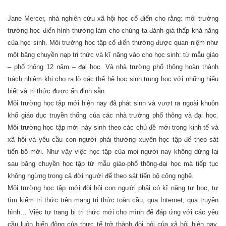
Jane Mercer, nhà nghiên cứu xã hội học cổ điển cho rằng: môi trường
trường học điển hình thường làm cho chúng ta đánh giá thấp khả năng
của học sinh. Môi trường học tập cổ điển thường được quan niệm như
một băng chuyền nạp tri thức và kĩ năng vào cho học sinh: từ mẫu giáo
– phổ thông 12 năm – đại học. Và nhà trường phổ thông hoàn thành
trách nhiệm khi cho ra lò các thế hệ học sinh trung học với những hiểu
biết và tri thức được ấn định sẵn.
Môi trường học tập mới hiện nay đã phát sinh và vượt ra ngoài khuôn
khổ giáo dục truyền thống của các nhà trường phổ thông và đại học.
Môi trường học tập mới nảy sinh theo các chủ đề mới trong kinh tế và
xã hội và yêu cầu con người phải thường xuyên học tập để theo sát
tiến bộ mới. Như vậy việc học tập của mọi người nay không dừng lại
sau băng chuyền học tập từ mẫu giáo-phổ thông-đại học mà tiếp tục
không ngừng trong cả đời người để theo sát tiến bộ công nghệ.
Môi trường học tập mới đòi hỏi con người phải có kĩ năng tự học, tự
tìm kiếm tri thức trên mạng tri thức toàn cầu, qua Internet, qua truyền
hình… Việc tự trang bị tri thức mới cho mình để đáp ứng với các yêu
cầu luôn biến động của thực tế trở thành đòi hỏi của xã hội hiện nay.