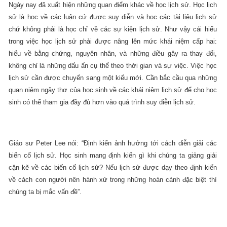
Ngày nay đã xuất hiện những quan điểm khác về học lịch sử. Học lịch
sử là học về các luận cứ được suy diễn và học các tài liệu lịch sử
chứ không phải là học chỉ về các sự kiện lịch sử. Như vậy cái hiểu
trong việc học lịch sử phải được nâng lên mức khái niệm cấp hai:
hiểu về bằng chứng, nguyên nhân, và những điều gây ra thay đổi,
không chỉ là những dấu ấn cụ thể theo thời gian và sự việc. Việc học
lịch sử cần được chuyển sang một kiểu mới. Cần bắc cầu qua những
quan niệm ngây thơ của học sinh về các khái niệm lịch sử để cho học
sinh có thể tham gia đầy đủ hơn vào quá trình suy diễn lịch sử.
Giáo sư Peter Lee nói: “Định kiến ảnh hưởng tới cách diễn giải các
biến cố lịch sử. Học sinh mang định kiến gì khi chúng ta giảng giải
cặn kẽ về các biến cố lịch sử? Nếu lịch sử được dạy theo định kiến
về cách con người nên hành xử trong những hoàn cảnh đặc biệt thì
chúng ta bị mắc vấn đề”.