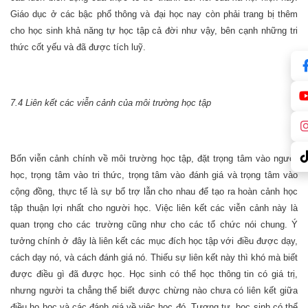
Giáo dục ở các bậc phổ thông và đại học nay còn phải trang bị thêm
cho học sinh khả năng tự học tập cả đời như vậy, bên cạnh những tri
thức cốt yếu và đã được tích luỹ.
7.4 Liên kết các viễn cảnh của môi trường học tập
Bốn viễn cảnh chính về môi trường học tập, đặt trọng tâm vào người
học, trọng tâm vào tri thức, trọng tâm vào đánh giá và trọng tâm vào
cộng đồng, thực tế là sự bổ trợ lẫn cho nhau để tạo ra hoàn cảnh học
tập thuận lợi nhất cho người học. Việc liên kết các viễn cảnh này là
quan trọng cho các trường cũng như cho các tổ chức nói chung. Ý
tưởng chính ở đây là liên kết các mục đích học tập với điều được dạy,
cách dạy nó, và cách đánh giá nó. Thiếu sự liên kết này thì khó mà biết
được điều gì đã được học. Học sinh có thể học thông tin có giá trị,
nhưng người ta chẳng thể biết được chừng nào chưa có liên kết giữa
điều họ học và các đánh giá về việc học đó. Tương tự, học sinh có thể