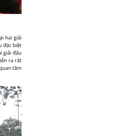
i hai giải
u đặc biệt
i giải đấu
ễn ra rất
c quan tâm