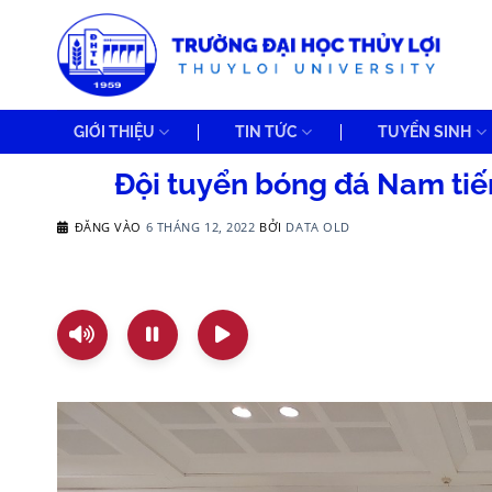
Bỏ
qua
nội
dung
GIỚI THIỆU
TIN TỨC
TUYỂN SINH
Đội tuyển bóng đá Nam tiến
ĐĂNG VÀO
6 THÁNG 12, 2022
BỞI
DATA OLD