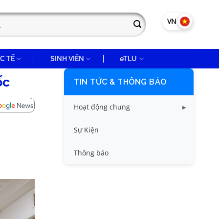
VN
EN
C TẾ
SINH VIÊN
eTLU
ốc
TIN TỨC & THÔNG BÁO
Hoạt động chung
Tin công tác sinh viên
Sự Kiện
Tin đào tạo
Thông báo
Tin KHCN và HTQT
Tin tức chung