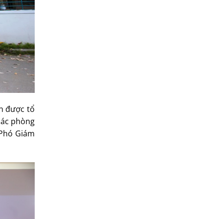
ên được tổ
 các phòng
 Phó Giám