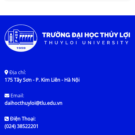
Tin KHCN và HTQT
Tin tức chung
Địa chỉ:
175 Tây Sơn - P. Kim Liên - Hà Nội
Email:
daihocthuyloi@tlu.edu.vn
Điện Thoại:
(024) 38522201