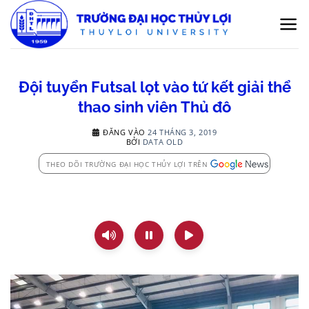
Bỏ
qua
nội
dung
Đội tuyển Futsal lọt vào tứ kết giải thể
thao sinh viên Thủ đô
ĐĂNG VÀO
24 THÁNG 3, 2019
BỞI
DATA OLD
THEO DÕI TRƯỜNG ĐẠI HỌC THỦY LỢI TRÊN