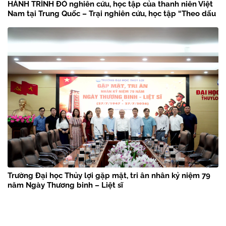
HÀNH TRÌNH ĐỎ nghiên cứu, học tập của thanh niên Việt
Nam tại Trung Quốc – Trại nghiên cứu, học tập “Theo dấu
chân Bác Hồ” năm 2026
Trường Đại học Thủy lợi gặp mặt, tri ân nhân kỷ niệm 79
năm Ngày Thương binh – Liệt sĩ