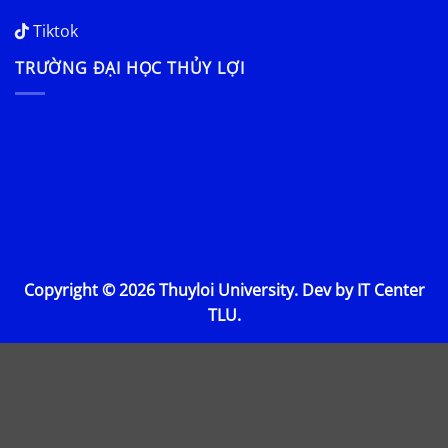
Tiktok
TRƯỜNG ĐẠI HỌC THỦY LỢI
Copyright © 2026 Thuyloi University. Dev by IT Center
TLU.