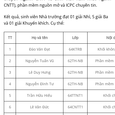
CNTT), phần mềm nguồn mở và ICPC chuyên tin.
Kết quả, sinh viên Nhà trường đạt 01 giải Nhì, 5 giải Ba
và 01 giải Khuyến khích. Cụ thể:
TT
Họ và tên
Lớp
Nội 
1
Đào Văn Đạt
64KTRB
Khối khôn
2
Nguyễn Tuấn Vũ
62TH-NB
Phần mềm 
3
Lê Duy Hưng
62TH-NB
Phần mềm 
4
Nguyễn Đình Tư
62TH-NB
Phần mềm 
5
Trần Hữu Hiếu
64TTNT1
Khối c
6
Lê Văn Đức
64CNTT1
Khối c