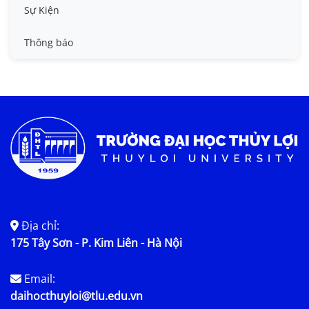
Tin công tác sinh viên
Sự Kiện
Tin đào tạo
Thông báo
Tin KHCN và HTQT
Tin tức chung
Địa chỉ:
175 Tây Sơn - P. Kim Liên - Hà Nội
Email:
daihocthuyloi@tlu.edu.vn