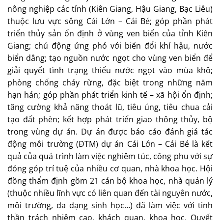
nông nghiệp các tỉnh (Kiên Giang, Hậu Giang, Bạc Liêu)
thuộc lưu vực sông Cái Lớn – Cái Bé; góp phần phát
triển thủy sản ổn định ở vùng ven biển của tỉnh Kiên
Giang; chủ động ứng phó với biến đổi khí hậu, nước
biển dâng; tạo nguồn nước ngọt cho vùng ven biển để
giải quyết tình trạng thiếu nước ngọt vào mùa khô;
phòng chống cháy rừng, đặc biệt trong những năm
hạn hán; góp phần phát triển kinh tế – xã hội ổn định;
tăng cường khả năng thoát lũ, tiêu úng, tiêu chua cải
tạo đất phèn; kết hợp phát triển giao thông thủy, bộ
trong vùng dự án. Dự án được báo cáo đánh giá tác
động môi trường (ĐTM) dự án Cái Lớn – Cái Bé là kết
quả của quá trình làm việc nghiêm túc, công phu với sự
đóng góp trí tuệ của nhiều cơ quan, nhà khoa học. Hội
đồng thẩm định gồm 21 cán bộ khoa học, nhà quản lý
(thuộc nhiều lĩnh vực có liên quan đến tài nguyên nước,
môi trường, đa dạng sinh học…) đã làm việc với tinh
thần trách nhiệm cao, khách quan, khoa học. Quyết