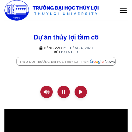
Bỏ
qua
nội
dung
Dự án thủy lợi tầm cỡ
ĐĂNG VÀO
21 THÁNG 4, 2020
BỞI
DATA OLD
THEO DÕI TRƯỜNG ĐẠI HỌC THỦY LỢI TRÊN