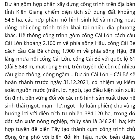
Dự án gồm hợp phần xây dựng công trình trên địa bàn
tỉnh Kiên Giang chiếm diện tích sử dụng đất khoảng
54,5 ha, các hợp phần mô hình sinh kế và những hoạt
động phi công trình triển khai tại nhiều địa phương
khác. Hệ thống công trình gồm cống Cái Lớn cách cầu
Cái Lớn khoảng 2.100 m về phía sông Hậu, cống Cái Bé
cách cầu Cái Bé chừng 1.900 m về phía sông Hậu, đê
láng nhựa nối cống Cái Lớn, cống Cái Bé với quốc lộ 61
(dài 5.843 m, mặt rộng 9 m), trên tuyến đê còn có nhiều
cầu giao thông, cống ngầm… Dự án Cái Lớn – Cái Bé sẽ
hoàn thành trước ngày 31.12.2021, có nhiệm vụ kiểm
soát nguồn nước (mặn, lợ, ngọt), tạo điều kiện sản xuất
ổn định, bền vững đối với các mô hình sản xuất theo hệ
sinh thái (ngọt, mặn – lợ, ngọt – lợ luân phiên) cho vùng
hưởng lợi với diện tích tự nhiên 384.120 ha, trong đó
đất sản xuất nông nghiệp, thủy sản là 346.241 ha; kết
hợp tuyến đê biển Tây tạo thành cụm công trình chủ
động ứng phó với biến đổi khí hậu, nước biển dâng,