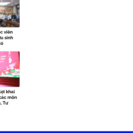
c viên
u sinh
có
à Người
ng nhân
y Thương
ợi khai
 các môn
, Tư
ăm 2026