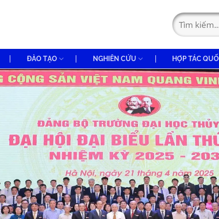
ĐÀO TẠO
NGHIÊN CỨU
HỢP TÁC QUỐ