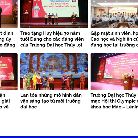
t định
Trao tặng Huy hiệu 30 năm
Gặp mặt sinh viên, họ
ng ủy
tuổi Đảng cho các đảng viên
Cao học và Nghiên cứ
ao đẳng
của Trường Đại học Thủy lợi
đang học tại trường 
n bộ
cha/mẹ là Liệt sĩ,
Thương/bệnh binh v
có công với cách mạ
Kỷ niệm 79 năm Ngà
binh – Liệt sĩ
vận
Lan tỏa những mô hình dân
Trường Đại học Thủy l
 giải
vận sáng tạo từ môi trường
mạc Hội thi Olympic
o vệ
đại học
khoa học Mác – Lênin
a Đảng
tưởng Hồ Chí Minh n
6