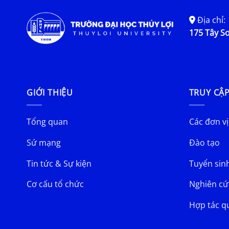
Địa chỉ:
175 Tây Sơ
GIỚI THIỆU
TRUY CẬ
Tổng quan
Các đơn vị
Sứ mạng
Đào tạo
Tin tức & Sự kiện
Tuyển sin
Cơ cấu tổ chức
Nghiên cứ
Hợp tác q