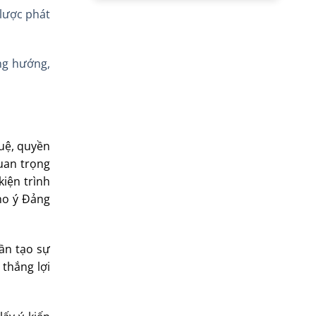
 lược phát
ng hướng,
tuệ, quyền
uan trọng
iện trình
cho ý Đảng
hần tạo sự
 thắng lợi