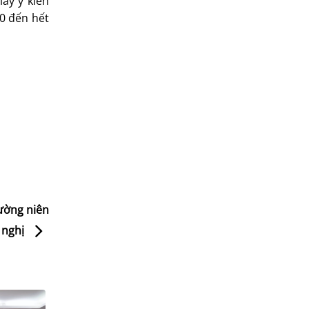
ấy ý kiến
20 đến hết
ường niên
 nghị