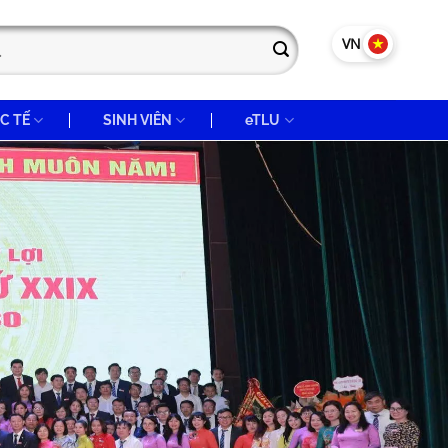
VN
EN
C TẾ
SINH VIÊN
eTLU