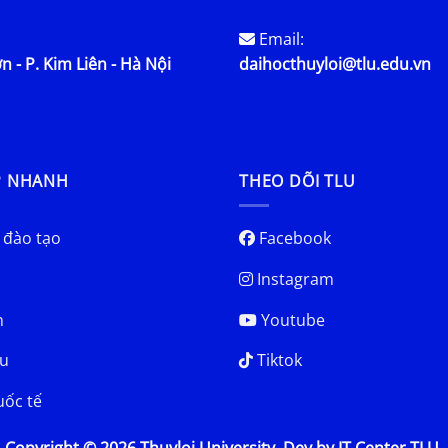
Email:
n - P. Kim Liên - Hà Nội
daihocthuyloi@tlu.edu.vn
P NHANH
THEO DÕI TLU
 đào tạo
Facebook
Instagram
h
Youtube
u
Tiktok
uốc tế