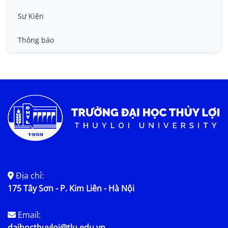
Tin công tác sinh viên
Sự Kiện
Tin đào tạo
Thông báo
Tin KHCN và HTQT
Tin tức chung
Địa chỉ:
175 Tây Sơn - P. Kim Liên - Hà Nội
Email:
daihocthuyloi@tlu.edu.vn