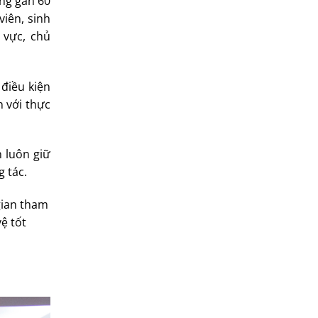
ong gần 60
viên, sinh
 vực, chủ
 điều kiện
n với thực
n luôn giữ
 tác.
gian tham
ệ tốt