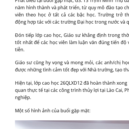
Phát biểu tại buổi gặp mặt, GS. TS Trịnh Minh Thụ đ
năm hình thành và phát triển, từ quy mô đào tạo chỉ
viên theo học ở tất cả các bậc học. Trường trở t
động hợp tác với các trường Đại học trong nước và q
Đón tiếp lớp cao học, Giáo sư khẳng định trong thờ
tốt nhất để các học viên làm luận văn đúng tiến độ
tiễn.
Giáo sư cũng hy vọng và mong mỏi, các anh/chị học 
được những tình cảm tốt đẹp với Nhà trường, tạo thà
Hiện tại, lớp cao học 26QLXD12 đã hoàn thành xong
quan thực tế tại các công trình thủy lợi tại Lào Cai,
nghiệp.
Một số hình ảnh của buổi gặp mặt: