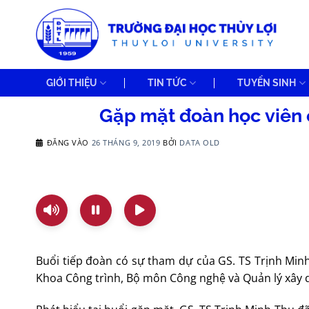
Bỏ
qua
nội
dung
GIỚI THIỆU
TIN TỨC
TUYỂN SINH
Gặp mặt đoàn học viên 
ĐĂNG VÀO
26 THÁNG 9, 2019
BỞI
DATA OLD
Buổi tiếp đoàn có sự tham dự của GS. TS Trịnh Min
Khoa Công trình, Bộ môn Công nghệ và Quản lý xây d