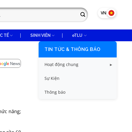
VN
EN
C TẾ
SINH VIÊN
eTLU
TIN TỨC & THÔNG BÁO
Hoạt động chung
Tin công tác sinh viên
Sự Kiện
Tin đào tạo
Thông báo
Tin KHCN và HTQT
hức năng;
Tin tức chung