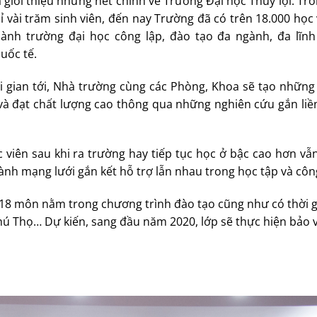
ã giới thiệu những nét chính về Trường Đại học Thủy lợi. Tr
 vài trăm sinh viên, đến nay Trường đã có trên 18.000 học 
hành trường đại học công lập, đào tạo đa ngành, đa lĩnh
uốc tế.
i gian tới, Nhà trường cùng các Phòng, Khoa sẽ tạo những
 và đạt chất lượng cao thông qua những nghiên cứu gắn liề
viên sau khi ra trường hay tiếp tục học ở bậc cao hơn vẫ
nh mạng lưới gắn kết hỗ trợ lẫn nhau trong học tập và công
 18 môn nằm trong chương trình đào tạo cũng như có thời 
 Phú Thọ… Dự kiến, sang đầu năm 2020, lớp sẽ thực hiện bảo v