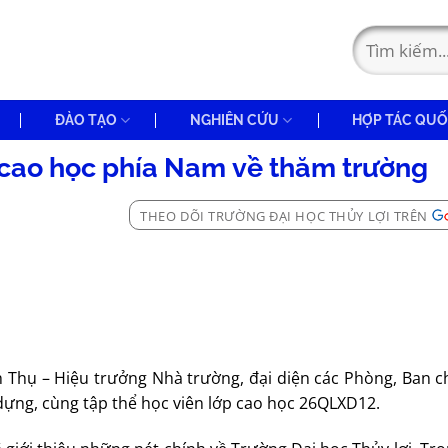
ĐÀO TẠO
NGHIÊN CỨU
HỢP TÁC QUỐ
cao học phía Nam về thăm trường
THEO DÕI TRƯỜNG ĐẠI HỌC THỦY LỢI TRÊN
h Thụ – Hiệu trưởng Nhà trường, đại diện các Phòng, Ban c
ựng, cùng tập thể học viên lớp cao học 26QLXD12.