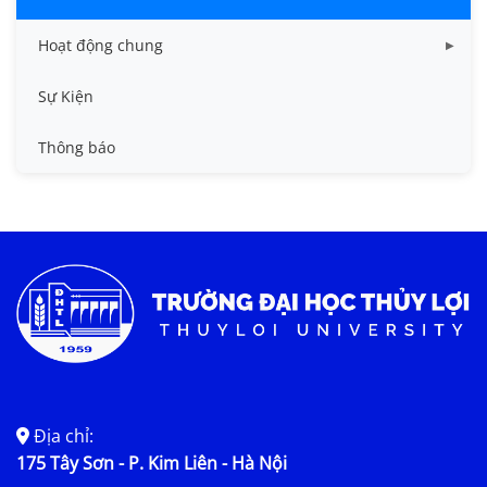
Hoạt động chung
Tin công tác sinh viên
Sự Kiện
Tin đào tạo
Thông báo
Tin KHCN và HTQT
Tin tức chung
Địa chỉ:
175 Tây Sơn - P. Kim Liên - Hà Nội