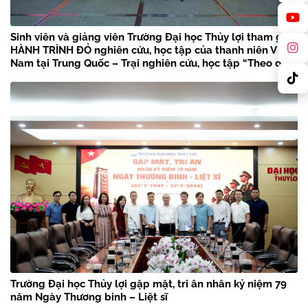
Sinh viên và giảng viên Trường Đại học Thủy lợi tham gia
HÀNH TRÌNH ĐỎ nghiên cứu, học tập của thanh niên Việt
Nam tại Trung Quốc – Trại nghiên cứu, học tập “Theo dấu
chân Bác Hồ” năm 2026
Trường Đại học Thủy lợi gặp mặt, tri ân nhân kỷ niệm 79
năm Ngày Thương binh – Liệt sĩ