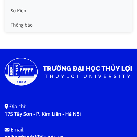
Tin công tác sinh viên
Sự Kiện
Tin đào tạo
Thông báo
Tin KHCN và HTQT
Tin tức chung
Địa chỉ:
175 Tây Sơn - P. Kim Liên - Hà Nội
Email: