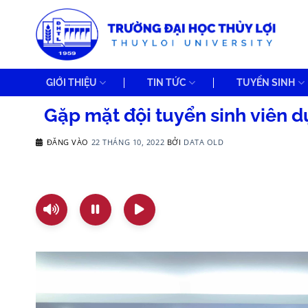
Bỏ
qua
nội
dung
GIỚI THIỆU
TIN TỨC
TUYỂN SINH
Gặp mặt đội tuyển sinh viên d
ĐĂNG VÀO
22 THÁNG 10, 2022
BỞI
DATA OLD