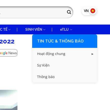
VN
EN
C TẾ
SINH VIÊN
eTLU
 2022
TIN TỨC & THÔNG BÁO
Hoạt động chung
Tin công tác sinh viên
Sự Kiện
Tin đào tạo
Thông báo
Tin KHCN và HTQT
Tin tức chung