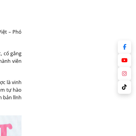
iệt – Phó
c, cố gắng
thành viên
ợc là vinh
iềm tự hào
 bản lĩnh