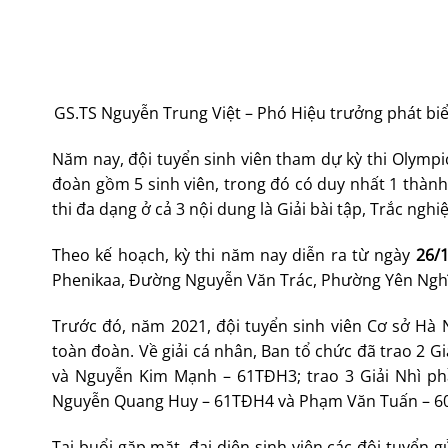
GS.TS Nguyễn Trung Việt – Phó Hiệu trưởng phát biểu
Năm nay, đội tuyển sinh viên tham dự kỳ thi Olympi
đoàn gồm 5 sinh viên, trong đó có duy nhất 1 thàn
thi đa dạng ở cả 3 nội dung là Giải bài tập, Trắc ngh
Theo kế hoạch, kỳ thi năm nay diễn ra từ ngày
26/
Phenikaa, Đường Nguyễn Văn Trác, Phường Yên Ngh
Trước đó, năm 2021, đội tuyển sinh viên Cơ sở Hà 
toàn đoàn. Về giải cá nhân, Ban tổ chức đã trao 2 
và Nguyễn Kim Mạnh – 61TĐH3; trao 3 Giải Nhì ph
Nguyễn Quang Huy – 61TĐH4 và Phạm Văn Tuấn – 6
Tại buổi gặp mặt, đại diện sinh viên các đội tuyển 