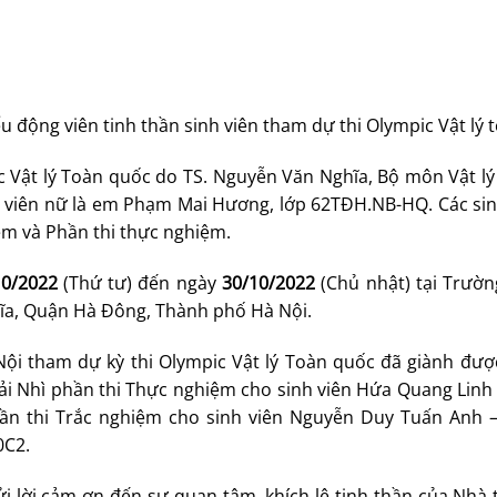
 động viên tinh thần sinh viên tham dự thi Olympic Vật lý 
c Vật lý Toàn quốc do TS. Nguyễn Văn Nghĩa, Bộ môn Vật l
h viên nữ là em Phạm Mai Hương, lớp 62TĐH.NB-HQ. Các sin
iệm và Phần thi thực nghiệm.
10/2022
(Thứ tư) đến ngày
30/10/2022
(Chủ nhật) tại Trườn
ĩa, Quận Hà Đông, Thành phố Hà Nội.
Nội tham dự kỳ thi Olympic Vật lý Toàn quốc đã giành được
Giải Nhì phần thi Thực nghiệm cho sinh viên Hứa Quang Lin
ần thi Trắc nghiệm cho sinh viên Nguyễn Duy Tuấn Anh 
0C2.
gửi lời cảm ơn đến sự quan tâm, khích lệ tinh thần của Nhà