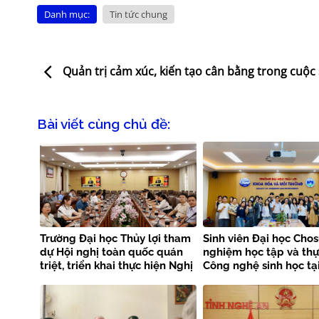
Danh mục:
Tin tức chung
Quản trị cảm xúc, kiến tạo cân bằng trong cuộc
Bài viết cùng chủ đề:
Trường Đại học Thủy lợi tham
Sinh viên Đại học Chos
dự Hội nghị toàn quốc quán
nghiệm học tập và th
triệt, triển khai thực hiện Nghị
Công nghệ sinh học tạ
quyết Hội nghị Trung ương 3
Trường Đại học Thủy lợ
khóa XIV