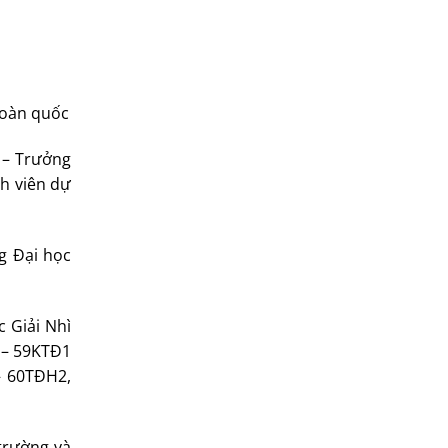
toàn quốc
ý – Trưởng
h viên dự
g Đại học
 Giải Nhì
h – 59KTĐ1
– 60TĐH2,
 trường và