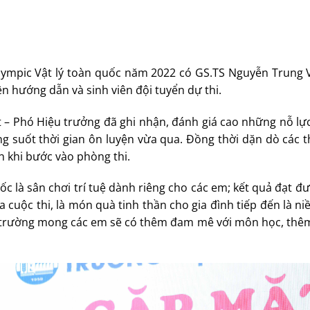
Olympic Vật lý toàn quốc năm 2022 có GS.TS Nguyễn Trung V
ên hướng dẫn và sinh viên đội tuyển dự thi.
t – Phó Hiệu trưởng đã ghi nhận, đánh giá cao những nỗ lự
ng suốt thời gian ôn luyện vừa qua. Đồng thời dặn dò các 
in khi bước vào phòng thi.
 là sân chơi trí tuệ dành riêng cho các em; kết quả đạt đư
a cuộc thi, là món quà tinh thần cho gia đình tiếp đến là n
à trường mong các em sẽ có thêm đam mê với môn học, thêm