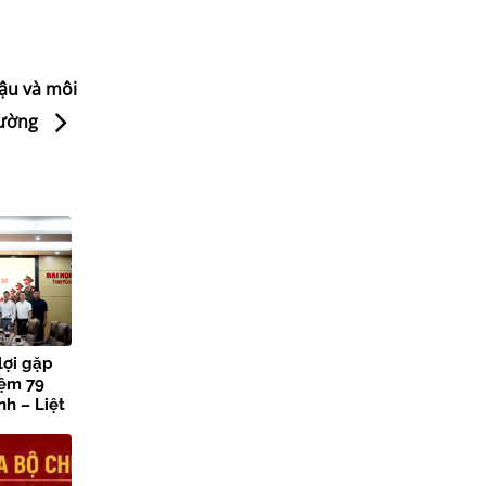
ậu và môi
rường
lợi gặp
iệm 79
h – Liệt