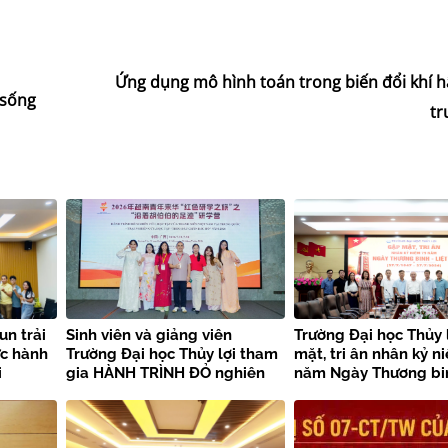
Ứng dụng mô hình toán trong biến đổi khí h
 sống
t
un trải
Sinh viên và giảng viên
Trường Đại học Thủy 
ực hành
Trường Đại học Thủy lợi tham
mặt, tri ân nhân kỷ n
i
gia HÀNH TRÌNH ĐỎ nghiên
năm Ngày Thương bin
i
cứu, học tập của thanh niên
sĩ
Việt Nam tại Trung Quốc –
Trại nghiên cứu, học tập