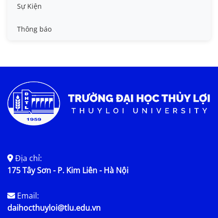
Tin công tác sinh viên
Sự Kiện
Tin đào tạo
Thông báo
Tin KHCN và HTQT
Tin tức chung
Địa chỉ:
175 Tây Sơn - P. Kim Liên - Hà Nội
Email:
daihocthuyloi@tlu.edu.vn