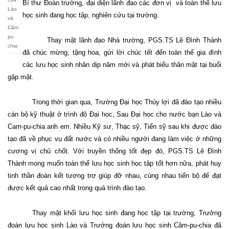
Bí thư Đoàn trường, đại diện lãnh đạo các đơn vị
và toàn thể lưu
Lào
học sinh đang học tập, nghiên cứu tại trường.
và
Căm
pu
Thay mặt lãnh đạo Nhà trường, PGS.TS Lê Đình Thành
chia
đã chúc mừng, tặng hoa, gửi lời chúc tết đến toàn thể gia đình
các lưu học sinh nhân dịp năm mới và phát biểu thân mật tại buổi
gặp mặt.
Trong thời gian qua, Trường Đại học Thủy lợi đã đào tạo nhiều
cán bộ kỹ thuật ở trình độ Đại học, Sau Đại học cho nước bạn Lào và
Cam-pu-chia anh em. Nhiều Kỹ sư, Thạc sỹ, Tiến sỹ sau khi được đào
tạo đã về phục vụ đất nước và có nhiều người đang làm việc ở những
cương vị chủ chốt. Với truyền thống tốt đẹp đó, PGS.TS Lê Đình
Thành mong muốn toàn thể lưu học sinh học tập tốt hơn nữa, phát huy
tinh thần đoàn kết tương trợ giúp đỡ nhau, cùng nhau tiến bộ để đạt
được kết quả cao nhất trong quá trình đào tạo.
Thay mặt khối lưu học sinh đang học tập tại trường, Trưởng
đoàn lưu học sinh Lào và Trưởng đoàn lưu học sinh Căm-pu-chia đã