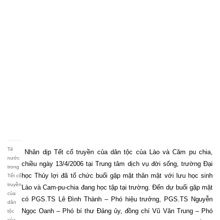
Té
Nhân dịp Tết cổ truyền của dân tộc của Lào và Căm pu chia,
nước
chiều ngày 13/4/2006 tại Trung tâm dịch vụ đời sống, trường Đại
trong
học Thủy lợi đã tổ chức buổi gặp mặt thân mật với lưu học sinh
Tết cổ
truyền
Lào và Cam-pu-chia đang học tập tại trường. Đến dự buổi gặp mặt
của
có PGS.TS Lê Đình Thành – Phó hiệu trưởng, PGS.TS Nguyễn
dân
Ngọc Oanh – Phó bí thư Đảng ủy, đồng chí Vũ Văn Trung – Phó
tộc
của