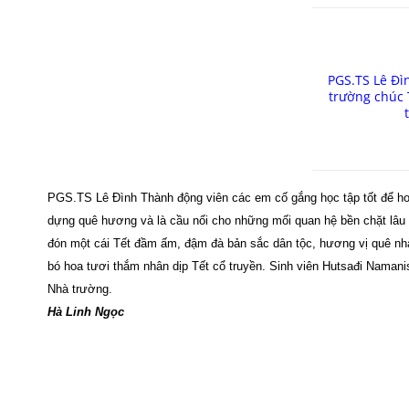
PGS.TS Lê Đì
trường chúc 
PGS.TS Lê Đình Thành động viên các em cố gắng học tập tốt để ho
dựng quê hương và là cầu nối cho những mối quan hệ bền chặt lâ
đón một cái Tết đầm ấm, đậm đà bản sắc dân tộc, hương vị quê nhà
bó hoa tươi thắm nhân dịp Tết cổ truyền. Sinh viên Hutsađi Naman
Nhà trường.
Hà Linh Ngọc