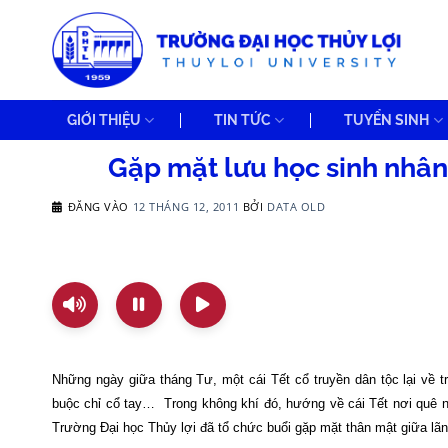
Bỏ
qua
nội
dung
GIỚI THIỆU
TIN TỨC
TUYỂN SINH
Gặp mặt lưu học sinh nhâ
ĐĂNG VÀO
12 THÁNG 12, 2011
BỞI
DATA OLD
Những ngày giữa tháng Tư, một cái Tết cổ truyền dân tộc lại về tr
buộc chỉ cổ tay…
Trong không khí đó, hướng về cái Tết nơi quê 
Trường Đại học Thủy lợi đã tổ chức buổi gặp mặt thân mật giữa lãn