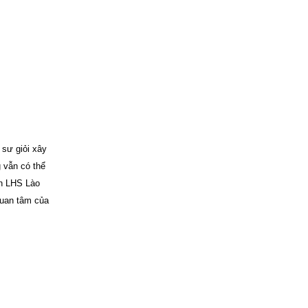
sư giỏi xây
 vẫn có thể
àn LHS Lào
quan tâm của