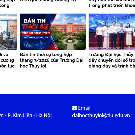
 công
trong phát triển khoa
thiên
công nghệ và chuyển
i và
Bản tin thời sự tổng hợp
Trường Đại học Thủy 
 cường
tháng 7/2026 của Trường Đại
đẩy chuyển đổi số tr
uồn lực
học Thủy lợi
giảng dạy và trình b
học
Email:
n - P. Kim Liên - Hà Nội
daihocthuyloi@tlu.edu.vn