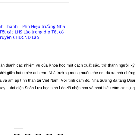
nh Thành – Phó Hiệu trưởng Nhà
Tết các LHS Lào trong dịp Tết cổ
truyền CHDCND Lào
àn thành các nhiệm vụ của Khóa học một cách xuất sắc, trở thành người kỹ 
u đời giữa hai nước anh em. Nhà trường mong muốn các em dù xa nhà những
 và ấm áp tình thân tại Việt
Nam
. Với tình cảm đó, Nhà trường đã tặng Đo
isay – đại diện Đoàn Lưu học sinh Lào đã nhận hoa và phát biểu cảm ơn sự 