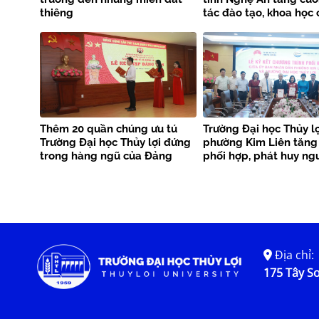
thiêng
tác đào tạo, khoa học
nghệ và phòng chống 
tai
Thêm 20 quần chúng ưu tú
Trường Đại học Thủy lợ
Trường Đại học Thủy lợi đứng
phường Kim Liên tăng
trong hàng ngũ của Đảng
phối hợp, phát huy ng
phục vụ cộng đồng
Địa chỉ:
175 Tây Sơ