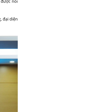
 được nói
, đại diện