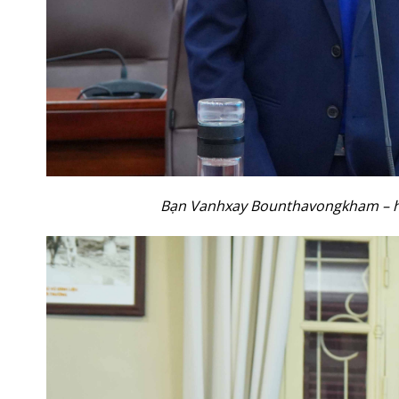
Bạn Vanhxay Bounthavongkham – học