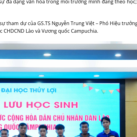
ề sự đa dạng văn hóa trong môi trường mình đang theo học;
 sự tham dự của GS.TS Nguyễn Trung Việt – Phó Hiệu trưởng
ước CHDCND Lào và Vương quốc Campuchia.