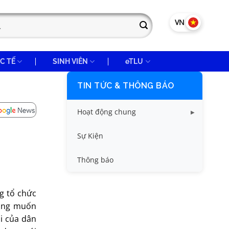
VN
EN
C TẾ
SINH VIÊN
eTLU
TIN TỨC & THÔNG BÁO
Hoạt động chung
Tin công tác sinh viên
Sự Kiện
Tin đào tạo
Thông báo
Tin KHCN và HTQT
g tổ chức
Tin tức chung
Mong muốn
ại của dân