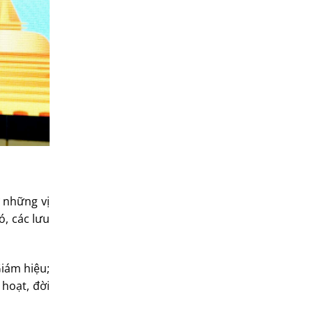
 những vị
ó, các lưu
Giám hiệu;
 hoạt, đời