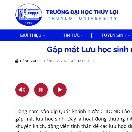
Bỏ
qua
nội
dung
GIỚI THIỆU
TIN TỨC
TUYỂN SINH
Gặp mặt Lưu học sinh 
ĐĂNG VÀO
1 THÁNG 12, 2023
BỞI
DATA OLD
Hàng năm, vào dịp Quốc khánh nước CHDCND Lào (0
gặp mặt lưu học sinh. Đây là hoạt động thường ni
khuyến khích, động viên tinh thần để các lưu học s