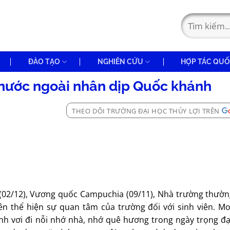
ĐÀO TẠO
NGHIÊN CỨU
HỢP TÁC QUỐ
nước ngoài nhân dịp Quốc khánh
THEO DÕI TRƯỜNG ĐẠI HỌC THỦY LỢI TRÊN
2/12), Vương quốc Campuchia (09/11), Nhà trường thườn
ên thể hiện sự quan tâm của trường đối với sinh viên. 
inh vơi đi nỗi nhớ nhà, nhớ quê hương trong ngày trọng đ