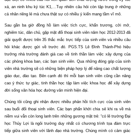
xá, an ninh khu ký túc K1,…Tuy nhiên câu hỏi còn tập trung ở những
cá nhân riêng lẻ mà chưa thật sự có nhiều ý kiến mang tầm vĩ mô.
Sau gần ba giờ đồng hồ làm việc tích cực, khẩn trương, cởi mở,
nghiêm túc, dân chủ, gặp mặt đối thoại sinh viên năm học 2012-2013 đã
giải quyết được trên 35 thắc mắc trực tiếp của sinh viên và nhiều câu
hỏi khác được gửi về trước đó. PGS.TS Lê Đình Thành-Phó hiệu
trưởng nhà trường đánh giá cao về tinh thần làm việc xây dựng của
các phòng khoa ban, các bạn sinh viên. Qua những đóng góp của sinh
viên nhà trường sẽ có những biện pháp hợp lý để nâng cao chất lượng
giáo dục, đào tạo. Bên cạnh đó thì mỗi bạn sinh viên cũng cần nâng
cao ý thức tự giác, tinh thần học tập làm việc khoa học để xây dựng
đời sống văn hóa học đường văn minh hiện đại.
Chúng tôi cũng ghi nhận được nhiều phản hồi tích cực của sinh viên
sau buổi đối thoại sinh viên. Các bạn phấn khởi chia sẻ khi ra về mà
niềm vui vẫn còn long lanh trên những gương mặt trẻ: “có lẽ trường Đại
học Thủy Lợi là ngôi trường duy nhất có chương trình tọa đàm trực
tiếp giữa sinh viên với lãnh đạo nhà trường. Chúng mình có cảm giác