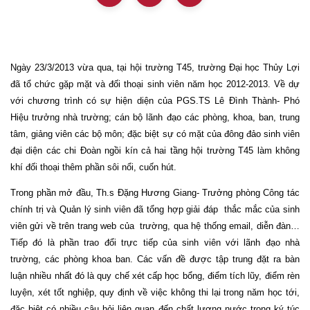
Ngày 23/3/2013 vừa qua, tại hội trường T45, trường Đại học Thủy Lợi
đã tổ chức gặp mặt và đối thoại sinh viên năm học 2012-2013. Về dự
với chương trình có sự hiện diện của PGS.TS Lê Đình Thành- Phó
Hiệu trưởng nhà trường; cán bộ lãnh đạo các phòng, khoa, ban, trung
tâm, giảng viên các bộ môn; đặc biệt sự có mặt của đông đảo sinh viên
đại diện các chi Đoàn ngồi kín cả hai tầng hội trường T45 làm không
khí đối thoại thêm phần sôi nổi, cuốn hút.
Trong phần mở đầu, Th.s Đặng Hương Giang- Trưởng phòng Công tác
chính trị và Quản lý sinh viên đã tổng hợp giải đáp
thắc mắc của sinh
viên gửi về trên trang web của
trường, qua hệ thống email, diễn đàn…
Tiếp đó là phần trao đổi trực tiếp của sinh viên với lãnh đạo nhà
trường, các phòng khoa ban. Các vấn đề được tập trung đặt ra bàn
luận nhiều nhất đó là quy chế xét cấp học bổng, điểm tích lũy, điểm rèn
luyện, xét tốt nghiệp, quy định về việc không thi lại trong năm học tới,
đặc biệt có nhiều câu hỏi liên quan đến chất lượng nước trong ký túc