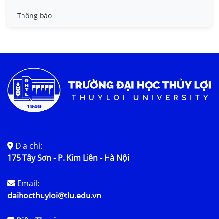
Tin đào tạo
Thông báo
Tin KHCN và HTQT
Tin tức chung
Địa chỉ:
175 Tây Sơn - P. Kim Liên - Hà Nội
Email:
daihocthuyloi@tlu.edu.vn