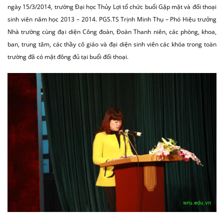
ngày 15/3/2014, trường Đại học Thủy Lợi tổ chức buổi Gặp mặt và đối thoại
sinh viên năm học 2013 – 2014. PGS.TS Trịnh Minh Thụ – Phó Hiệu trưởng
Nhà trường cùng đại diện Công đoàn, Đoàn Thanh niên, các phòng, khoa,
ban, trung tâm, các thầy cô giáo và đại diện sinh viên các khóa trong toàn
trường đã có mặt đông đủ tại buổi đối thoại.