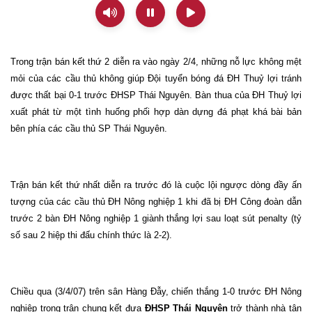
Trong trận bán kết thứ 2 diễn ra vào ngày 2/4, những nỗ lực không mệt
mỏi của các cầu thủ không giúp Đội tuyển bóng đá ĐH Thuỷ lợi tránh
được thất bại 0-1 trước ĐHSP Thái Nguyên. Bàn thua của ĐH Thuỷ lợi
xuất phát từ một tình huống phối hợp dàn dựng đá phạt khá bài bản
bên phía các cầu thủ SP Thái Nguyên.
Trận bán kết thứ nhất diễn ra trước đó là cuộc lội ngược dòng đầy ấn
tượng của các cầu thủ ĐH Nông nghiệp 1 khi đã bị ĐH Công đoàn dẫn
trước 2 bàn ĐH Nông nghiệp 1 giành thắng lợi sau loạt sút penalty (tỷ
số sau 2 hiệp thi đấu chính thức là 2-2).
Chiều qua (3/4/07) trên sân Hàng Đẫy, chiến thắng 1-0 trước ĐH Nông
nghiệp trong trận chung kết đưa
ĐHSP Thái Nguyên
trở thành nhà tân