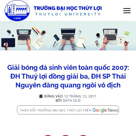
Bỏ
qua
nội
dung
Giải bóng đá sinh viên toàn quốc 2007:
ĐH Thuỷ lợi đồng giải ba, ĐH SP Thái
Nguyên đăng quang ngôi vô địch
ĐĂNG VÀO
12 THÁNG 12, 2011
BỞI
DATA OLD
THEO DÕI TRƯỜNG ĐẠI HỌC THỦY LỢI TRÊN