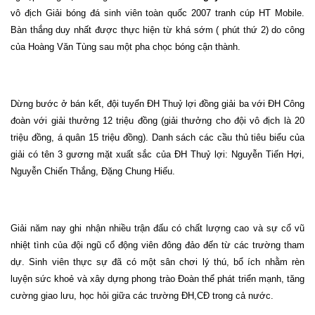
vô địch Giải bóng đá sinh viên toàn quốc 2007 tranh cúp HT Mobile.
Bàn thắng duy nhất được thực hiện từ khá sớm ( phút thứ 2) do công
của Hoàng Văn Tùng sau một pha chọc bóng cận thành.
Dừng bước ở bán kết, đội tuyển ĐH Thuỷ lợi đồng giải ba với ĐH Công
đoàn với giải thưởng 12 triệu đồng (giải thưởng cho đội vô địch là 20
triệu đồng, á quân 15 triệu đồng). Danh sách các cầu thủ tiêu biểu của
giải có tên 3 gương mặt xuất sắc của ĐH Thuỷ lợi: Nguyễn Tiến Hợi,
Nguyễn Chiến Thắng, Đặng Chung Hiếu.
Giải năm nay ghi nhận nhiều trận đấu có chất lượng cao và sự cổ vũ
nhiệt tình của đội ngũ cổ động viên đông đảo đến từ các trường tham
dự. Sinh viên thực sự đã có một sân chơi lý thú, bổ ích nhằm rèn
luyện sức khoẻ và xây dựng phong trào Đoàn thể phát triển mạnh, tăng
cường giao lưu, học hỏi giữa các trường ĐH,CĐ trong cả nước.