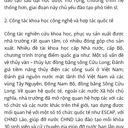
đào tạo sau đại học được mở rộng, chương trình hệ
thống hơn, giai đoạn này chủ yếu đào tạo phó tiến sĩ.
2. Công tác khoa học công nghệ và hợp tác quốc tế
Công tác nghiên cứu khoa học, phục vụ sản xuất được
nhà trường rất quan tâm, có nhiều đóng góp cho sản
xuất. Nhiều đề tài khoa học cấp Nhà nước, cấp Bộ,
chương trình trọng điểm quốc gia như: Một số vấn đề
về thủy văn – thủy lực đồng bằng sông Cửu Long; Đánh
giá tiềm năng thủy điện các sông suối ở Việt Nam;
Đánh giá nguồn nước mặt lãnh thổ Việt Nam và các
vùng Tây Nguyên, Đông Nam Bộ, đồng bằng Sông Cửu
Long. Về quan hệ quốc tế, ngoài các nước Xã hội chủ
nghĩa, nhà trường đã mở rộng quan hệ hợp tác với các
tổ chức và các nước khác trên thế giới, tạo dựng được
mối quan hệ với một số tổ chức quốc tế như ESCAP, với
CHND Lào, giúp đỡ nước CHND Lào đào tạo mỗi khóa
30 sinh viên và cử chuyên gia giúp đỡ nước bạn lập quy