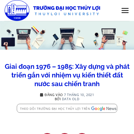
Bỏ
qua
nội
dung
Giai đoạn 1976 – 1985: Xây dựng và phát
triển gắn với nhiệm vụ kiến thiết đất
nước sau chiến tranh
ĐĂNG VÀO
7 THÁNG 10, 2021
BỞI
DATA OLD
THEO DÕI TRƯỜNG ĐẠI HỌC THỦY LỢI TRÊN