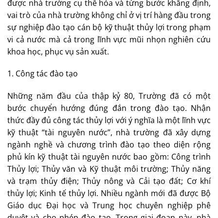
được nhà trường cụ thể hóa và từng bước khẳng định,
vai trò của nhà trường không chỉ ở vị trí hàng đầu trong
sự nghiệp đào tạo cán bộ kỹ thuật thủy lợi trong phạm
vi cả nước mà cả trong lĩnh vực mũi nhọn nghiên cứu
khoa học, phục vụ sản xuất.
1. Công tác đào tạo
Những năm đầu của thập kỷ 80, Trường đã có một
bước chuyển hướng đúng đắn trong đào tạo. Nhận
thức đầy đủ công tác thủy lợi với ý nghĩa là một lĩnh vực
kỹ thuật “tài nguyên nước”, nhà trường đã xây dựng
ngành nghề và chương trình đào tạo theo diện rộng
phủ kín kỹ thuật tài nguyên nước bao gồm: Công trình
Thủy lợi; Thủy văn và Kỹ thuật môi trường; Thủy năng
và trạm thủy điện; Thủy nông và Cải tạo đất; Cơ khí
thủy lợi; Kinh tế thủy lợi. Nhiều ngành mới đã được Bộ
Giáo dục Đại học và Trung học chuyên nghiệp phê
duyệt và cho phép đào tạo. Trong giai đoạn này, nhà