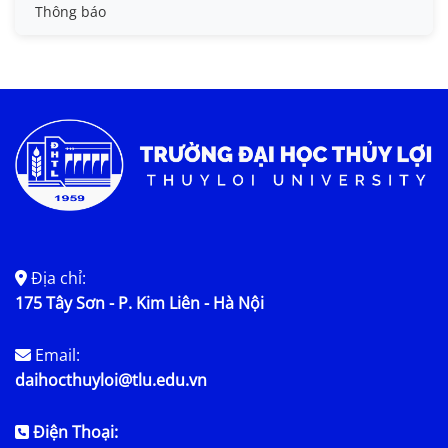
Tin đào tạo
Thông báo
Tin KHCN và HTQT
Tin tức chung
Địa chỉ:
175 Tây Sơn - P. Kim Liên - Hà Nội
Email:
daihocthuyloi@tlu.edu.vn
Điện Thoại: