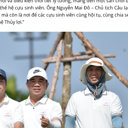
ổi và điều kiện thời tiết lý tưởng, mang đến một sân chơi 
c thế hệ cựu sinh viên. Ông Nguyễn Mai Đô – Chủ tịch Câu lạ
nh mà còn là nơi để các cựu sinh viên cùng hội tụ, cùng chia
ệ Thủy lợi.”