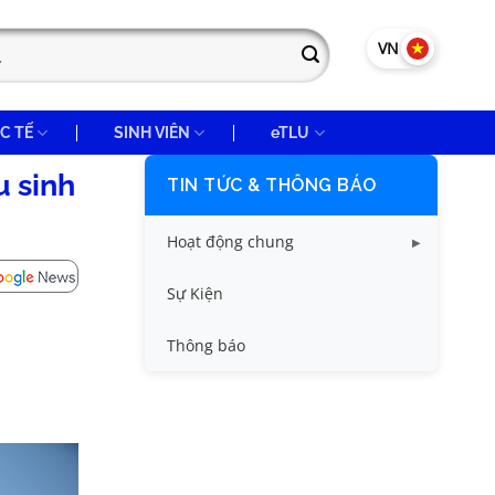
VN
EN
C TẾ
SINH VIÊN
eTLU
u sinh
TIN TỨC & THÔNG BÁO
Hoạt động chung
Tin công tác sinh viên
Sự Kiện
Tin đào tạo
Thông báo
Tin KHCN và HTQT
Tin tức chung