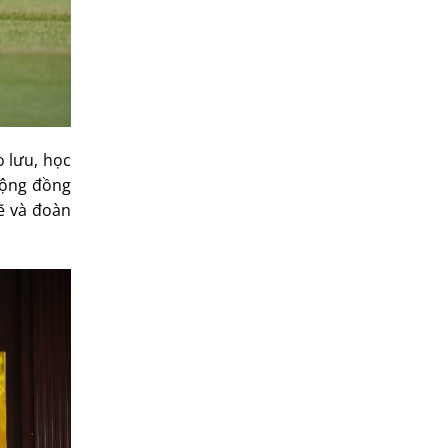
o lưu, học
cộng đồng
ẽ và đoàn