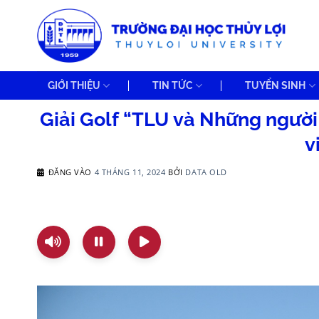
Bỏ
qua
nội
dung
GIỚI THIỆU
TIN TỨC
TUYỂN SINH
Giải Golf “TLU và Những người 
v
ĐĂNG VÀO
4 THÁNG 11, 2024
BỞI
DATA OLD