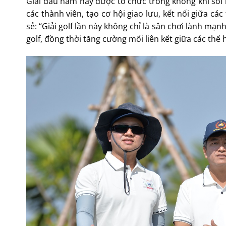
Giải đấu năm nay được tổ chức trong không khí sôi n
các thành viên, tạo cơ hội giao lưu, kết nối giữa cá
sẻ: “Giải golf lần này không chỉ là sân chơi lành mạ
golf, đồng thời tăng cường mối liên kết giữa các thế h