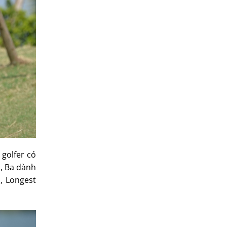
 golfer có
ì, Ba dành
n, Longest