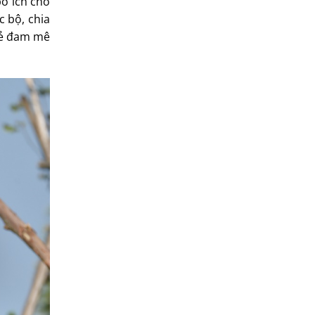
bổ ích cho
c bộ, chia
 sẻ đam mê