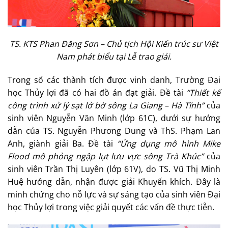
TS. KTS Phan Đăng Sơn – Chủ tịch Hội Kiến trúc sư Việt
Nam phát biểu tại Lễ trao giải.
Trong số các thành tích được vinh danh, Trường Đại
học Thủy lợi đã có hai đồ án đạt giải. Đề tài
“Thiết kế
công trình xử lý sạt lở bờ sông La Giang – Hà Tĩnh”
của
sinh viên Nguyễn Văn Minh (lớp 61C), dưới sự hướng
dẫn của TS. Nguyễn Phương Dung và ThS. Phạm Lan
Anh, giành giải Ba. Đề tài
“Ứng dụng mô hình Mike
Flood mô phỏng ngập lụt lưu vực sông Trà Khúc”
của
sinh viên Trần Thị Luyên (lớp 61V), do TS. Vũ Thị Minh
Huệ hướng dẫn, nhận được giải Khuyến khích. Đây là
minh chứng cho nỗ lực và sự sáng tạo của sinh viên Đại
học Thủy lợi trong việc giải quyết các vấn đề thực tiễn.