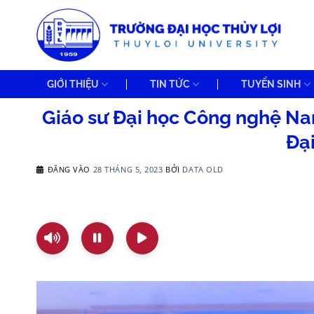
Bỏ
qua
nội
dung
GIỚI THIỆU
TIN TỨC
TUYỂN SINH
Giáo sư Đại học Công nghệ Nan
Đại
ĐĂNG VÀO
28 THÁNG 5, 2023
BỞI
DATA OLD