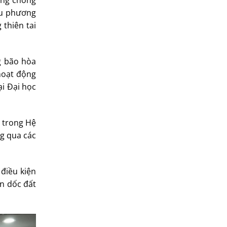
òng chống
iệu phương
 thiên tai
g bão hòa
hoạt động
ại Đại học
 trong Hệ
ng qua các
 điều kiện
ờn dốc đất