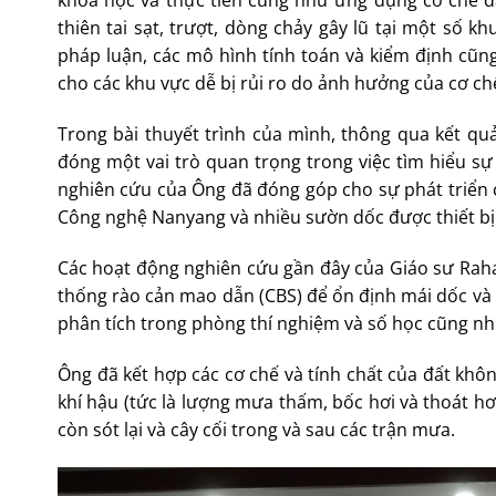
khoa học và thực tiễn cũng như ứng dụng cơ chế đ
thiên tai sạt, trượt, dòng chảy gây lũ tại một số k
pháp luận, các mô hình tính toán và kiểm định cũng 
cho các khu vực dễ bị rủi ro do ảnh hưởng của cơ c
Trong bài thuyết trình của mình, thông qua kết qu
đóng một vai trò quan trọng trong việc tìm hiểu s
nghiên cứu của Ông đã đóng góp cho sự phát triển c
Công nghệ Nanyang và nhiều sườn dốc được thiết bị 
Các hoạt động nghiên cứu gần đây của Giáo sư Raha
thống rào cản mao dẫn (CBS) để ổn định mái dốc và H
phân tích trong phòng thí nghiệm và số học cũng như 
Ông đã kết hợp các cơ chế và tính chất của đất khôn
khí hậu (tức là lượng mưa thấm, bốc hơi và thoát h
còn sót lại và cây cối trong và sau các trận mưa.