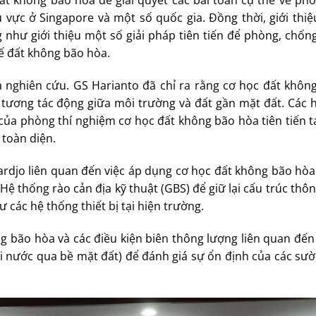
ất không bão hòa để giải quyết các bài toàn cụ thể về ph
hu vực ở Singapore và một số quốc gia. Đồng thời, giới th
như giới thiệu một số giải pháp tiên tiến để phòng, chống
hế đất không bão hòa.
ả nghiên cứu. GS Harianto đã chỉ ra rằng cơ học đất khôn
ự tương tác động giữa môi trường và đất gần mặt đất. Các 
ủa phòng thí nghiệm cơ học đất không bão hòa tiên tiến t
toàn diện.
rdjo liên quan đến việc áp dụng cơ học đất không bão hòa
ệ thống rào cản địa kỹ thuật (GBS) để giữ lại cấu trúc thô
các hệ thống thiết bị tại hiện trường.
g bão hòa và các điều kiện biên thông lượng liên quan đến
ơi nước qua bề mặt đất) để đánh giá sự ổn định của các sư