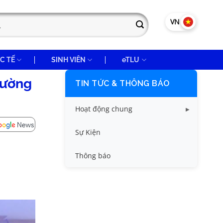
VN
EN
C TẾ
SINH VIÊN
eTLU
rường
TIN TỨC & THÔNG BÁO
Hoạt động chung
Tin công tác sinh viên
Sự Kiện
Tin đào tạo
Thông báo
Tin KHCN và HTQT
Tin tức chung