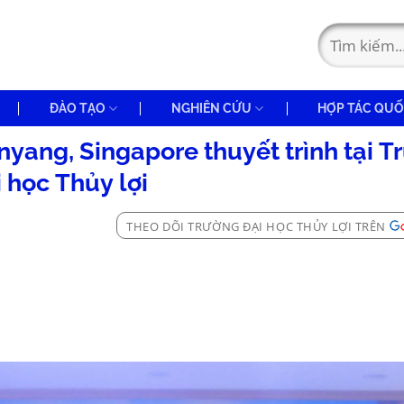
ĐÀO TẠO
NGHIÊN CỨU
HỢP TÁC QUỐ
yang, Singapore thuyết trình tại T
 học Thủy lợi
THEO DÕI TRƯỜNG ĐẠI HỌC THỦY LỢI TRÊN