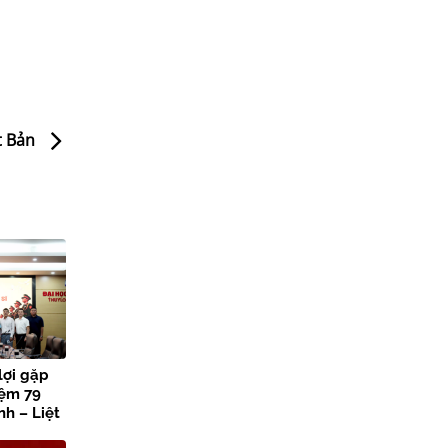
t Bản
lợi gặp
iệm 79
h – Liệt