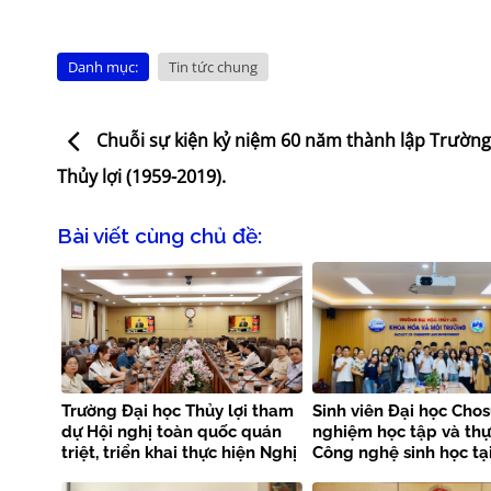
Danh mục:
Tin tức chung
Chuỗi sự kiện kỷ niệm 60 năm thành lập Trường
Thủy lợi (1959-2019).
Bài viết cùng chủ đề:
Trường Đại học Thủy lợi tham
Sinh viên Đại học Chos
dự Hội nghị toàn quốc quán
nghiệm học tập và th
triệt, triển khai thực hiện Nghị
Công nghệ sinh học tạ
quyết Hội nghị Trung ương 3
Trường Đại học Thủy lợ