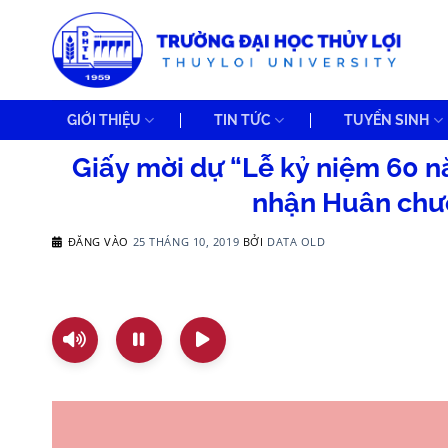
Bỏ
qua
nội
dung
GIỚI THIỆU
TIN TỨC
TUYỂN SINH
Giấy mời dự “Lễ kỷ niệm 60 n
nhận Huân chư
ĐĂNG VÀO
25 THÁNG 10, 2019
BỞI
DATA OLD