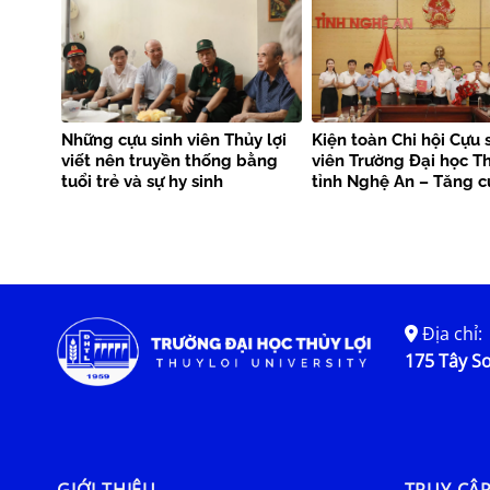
khóa XIV
Những cựu sinh viên Thủy lợi
Kiện toàn Chi hội Cựu 
viết nên truyền thống bằng
viên Trường Đại học Th
tuổi trẻ và sự hy sinh
tỉnh Nghệ An – Tăng 
kết nối nguồn lực, lan 
trị truyền thống
Địa chỉ:
175 Tây Sơ
GIỚI THIỆU
TRUY CẬ