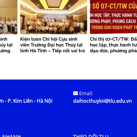
Việt Nam tại Trung Quốc –
Trại nghiên cứu, học tập
“Theo dấu chân Bác Hồ” năm
2026
sinh
Kiện toàn Chi hội Cựu sinh
Chỉ thị 07-CT/TW: Đ
ủy lợi
viên Trường Đại học Thủy lợi
học tập, thực hành tư
cường
tỉnh Hà Tĩnh – Tiếp nối vai trò
đạo đức, phương phá
tỏa giá
tiên phong, lan tỏa sức mạnh
cách Hồ Chí Minh tro
kết nối cộng đồng cựu sinh
đoạn phát triển mới
viên
Email:
n - P. Kim Liên - Hà Nội
daihocthuyloi@tlu.edu.vn
P NHANH
THEO DÕI TLU