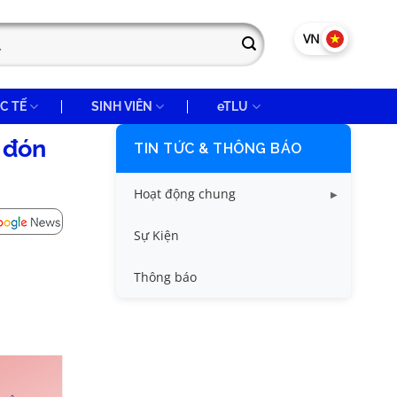
VN
EN
C TẾ
SINH VIÊN
eTLU
 đón
TIN TỨC & THÔNG BÁO
Hoạt động chung
Tin công tác sinh viên
Sự Kiện
Tin đào tạo
Thông báo
Tin KHCN và HTQT
Tin tức chung