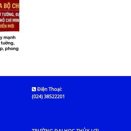
ẩy mạnh
 tưởng,
p, phong
ng giai
Điện Thoại:
(024) 38522201
TRƯỜNG ĐẠI HỌC THỦY LỢI