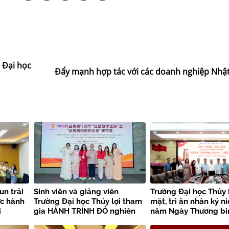
 Đại học
Đẩy mạnh hợp tác với các doanh nghiệp Nhậ
un trải
Sinh viên và giảng viên
Trường Đại học Thủy 
ực hành
Trường Đại học Thủy lợi tham
mặt, tri ân nhân kỷ n
i
gia HÀNH TRÌNH ĐỎ nghiên
năm Ngày Thương bin
i
cứu, học tập của thanh niên
sĩ