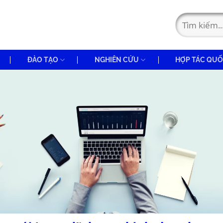
ĐÀO TẠO
NGHIÊN CỨU
HỢP TÁC QUỐ