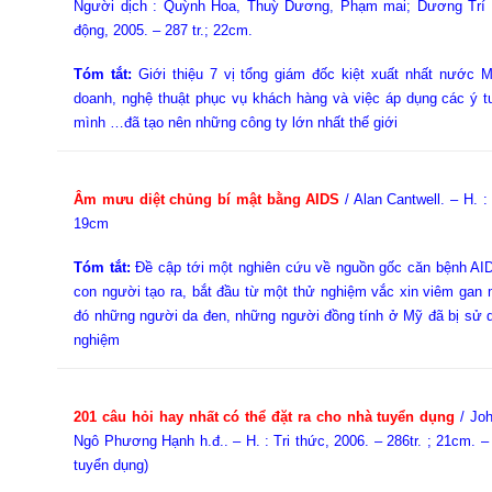
Người dịch : Quỳnh Hoa, Thuỳ Dương, Phạm mai; Dương Trí Hi
động, 2005. – 287 tr.; 22cm.
Tóm tắt:
Giới thiệu 7 vị tổng giám đốc kiệt xuất nhất nước 
doanh, nghệ thuật phục vụ khách hàng và việc áp dụng các ý 
mình …đã tạo nên những công ty lớn nhất thế giới
Âm mưu diệt chủng bí mật bằng AIDS
/ Alan Cantwell. – H. :
19cm
Tóm tắt:
Đề cập tới một nghiên cứu về nguồn gốc căn bệnh AIDS
con người tạo ra, bắt đầu từ một thử nghiệm vắc xin viêm gan m
đó những người da đen, những người đồng tính ở Mỹ đã bị sử d
nghiệm
201 câu hỏi hay nhất có thể đặt ra cho nhà tuyển dụng
/ Joh
Ngô Phương Hạnh h.đ.. – H. : Tri thức, 2006. – 286tr. ; 21cm. –
tuyển dụng)