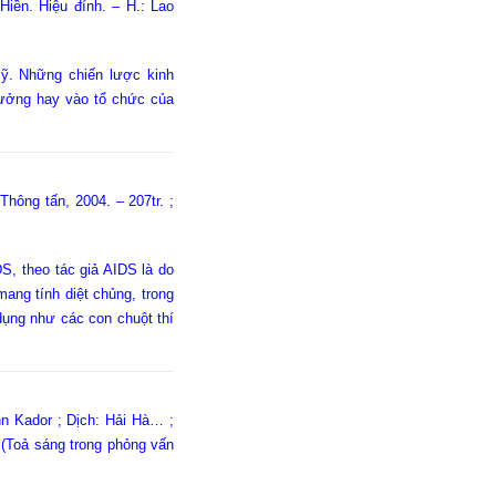
ền. Hiệu đính. – H.: Lao
Mỹ. Những chiến lược kinh
tưởng hay vào tổ chức của
 Thông tấn, 2004. – 207tr. ;
, theo tác giả AIDS là do
ang tính diệt chủng, trong
ụng như các con chuột thí
n Kador ; Dịch: Hải Hà… ;
 (Toả sáng trong phỏng vấn