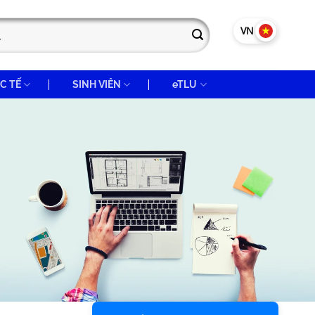
VN
EN
C TẾ
SINH VIÊN
eTLU