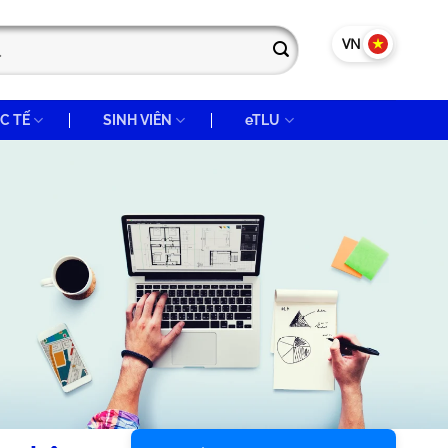
VN
EN
C TẾ
SINH VIÊN
eTLU