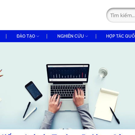
ĐÀO TẠO
NGHIÊN CỨU
HỢP TÁC QUỐ