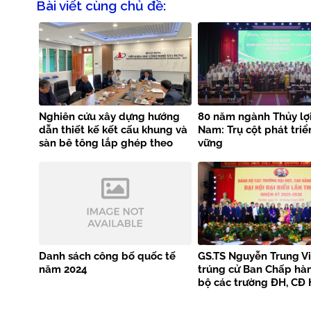
Bài viết cùng chủ đề:
Nghiên cứu xây dựng hướng
80 năm ngành Thủy lợi
dẫn thiết kế kết cấu khung và
Nam: Trụ cột phát triể
sàn bê tông lắp ghép theo
vững
tiêu chuẩn EN 1992-1-1
Danh sách công bố quốc tế
GS.TS Nguyễn Trung Vi
năm 2024
trúng cử Ban Chấp hà
bộ các trường ĐH, CĐ 