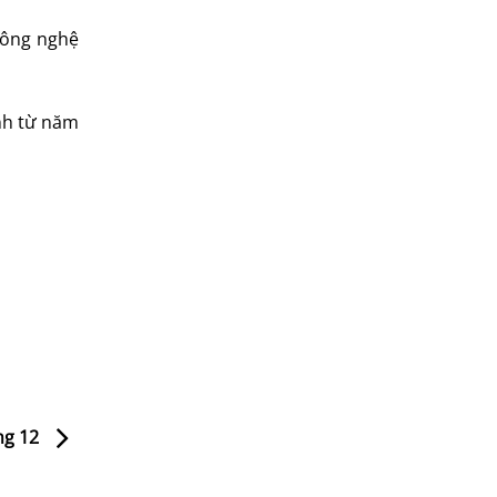
Công nghệ
nh từ năm
áng 12