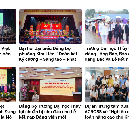
 Việt
Đại hội đại biểu Đảng bộ
Trường Đại học Thủy 
n bền
phường Kim Liên: “Đoàn kết –
viếng Lăng Bác, Báo
Kỷ cương – Sáng tạo – Phát
dâng Bác và Lễ kết 
triển”
viên mới chào mừng 
kiện trọng đại
ệt
Đảng bộ Trường Đại học Thủy
Dự án Trung tâm Xuấ
nh Đảng
lợi chuẩn bị chu đáo cho Lễ
ACROSS về “Nghiên c
Hà Nội
kết nạp Đảng viên mới
toán nâng cao cho K
bền vững”