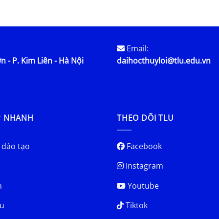
Email:
n - P. Kim Liên - Hà Nội
daihocthuyloi@tlu.edu.vn
P NHANH
THEO DÕI TLU
 đào tạo
Facebook
Instagram
h
Youtube
u
Tiktok