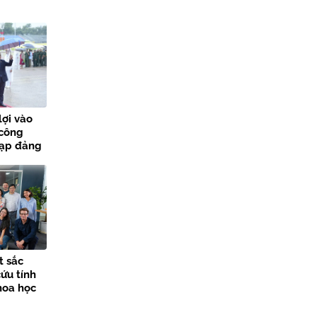
lợi vào
 công
nạp đảng
các sự
t sắc
ứu tính
hoa học