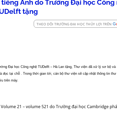
g tiếng Anh do Trường Đại học Công
UDelft tặng
THEO DÕI TRƯỜNG ĐẠI HỌC THỦY LỢI TRÊN
ường Đại học Công nghệ TUDelft – Hà Lan tặng, Thư viện đã xử lý sơ bộ và
à đọc tại chỗ . Trong thời gian tới, cán bộ thư viện sẽ cập nhật thông tin t
ứu trên máy.
ừ Volume 21 – volume 521 do Trường đại học Cambridge phá