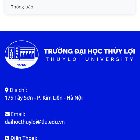
Tin đào tạo
Thông báo
Tin KHCN và HTQT
Tin tức chung
Địa chỉ:
175 Tây Sơn - P. Kim Liên - Hà Nội
Email:
daihocthuyloi@tlu.edu.vn
Điện Thoại: