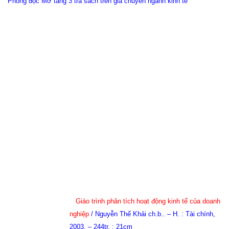
Phòng đọc Mở tầng 3 tra sách trên giá chuyên ngành kinh tế
Giáo trình phân tích hoạt động kinh tế của doanh
nghiệp
/ Nguyễn Thế Khải ch.b.. – H. : Tài chính,
2003. – 244tr. ; 21cm