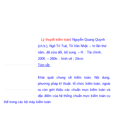
Lý thuyết kiểm toán
/ Nguyễn Quang Quynh
(ch.b.), Ngô Trí Tuệ, Tô Văn Nhật. – In lần thứ
năm, đã sửa đổi, bổ sung. – H. : Tài chính,
2005. – 280tr. : hình vẽ ; 24cm
Tóm tắt:
Khái quát chung về kiểm toán; Nội dung,
phương pháp kĩ thuật, tổ chức kiểm toán, ngoài
ra còn giới thiệu các chuẩn mực kiểm toán và
đặc điểm của hệ thống chuẩn mực kiểm toán cụ
thể trong các bộ máy kiểm toán