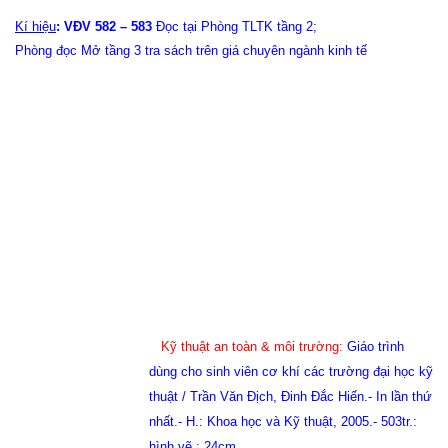
Kí hiệu
:
VĐV 582 – 583
Đọc tại Phòng TLTK tầng 2;
Phòng đọc Mở tầng 3 tra sách trên giá chuyên ngành kinh tế
Kỹ thuật an toàn & môi trường:
Giáo trình
dùng cho sinh viên cơ khí các trường đại học kỹ
thuật / Trần Văn Địch, Đinh Đắc Hiến.- In lần thứ
nhất.- H.: Khoa học và Kỹ thuật, 2005.- 503tr.:
hình vẽ ; 24cm