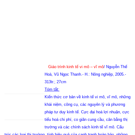
Giáo trình kinh tế vi mô – vĩ mô
/ Nguyễn Thế
Hoà, Vũ Ngọc Thanh.- H.: Nông nghiệp, 2005.-
313tr.; 27cm
Tóm tắt:
Kiến thức cơ bản về kinh tế vi mô, vĩ mô, những
khái niệm, công cụ, các nguyên lý và phương
pháp tư duy kinh tế. Cực đại hoá lợi nhuận, cực
tiểu hoá chi phí, co giãn cung cầu, cân bằng thị
trường và các chính sách kinh tế vĩ mô. Cấu
trúc các loại thị trường, tính hiệu quả của cạnh tranh hoàn hảo, những