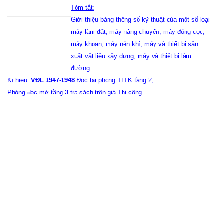
Tóm tắt:
Giới thiệu bảng thông số kỹ thuật của một số loại
máy làm đất; máy nâng chuyển; máy đóng cọc;
máy khoan; máy nén khí; máy và thiết bị sản
xuất vật liệu xây dựng; máy và thiết bị làm
đường
Kí hiệu:
VĐL 1947-1948
Đọc tại phòng TLTK tầng 2;
Phòng đọc mở tầng 3 tra sách trên giá Thi công