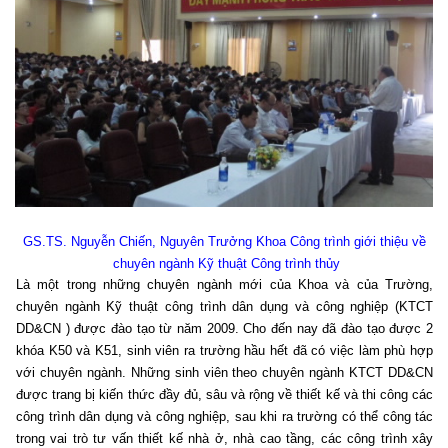
GS.TS. Nguyễn Chiến, Nguyên Trưởng Khoa Công trình giới thiệu về
chuyên ngành Kỹ thuật Công trình thủy
Là một trong những chuyên ngành mới của Khoa và của Trường,
chuyên ngành Kỹ thuật công trình dân dụng và công nghiệp (KTCT
DD&CN ) được đào tạo từ năm 2009. Cho đến nay đã đào tạo được 2
khóa K50 và K51, sinh viên ra trường hầu hết đã có việc làm phù hợp
với chuyên ngành. Những sinh viên theo chuyên ngành KTCT DD&CN
được trang bị kiến thức đầy đủ, sâu và rộng về thiết kế và thi công các
công trình dân dụng và công nghiệp, sau khi ra trường có thể công tác
trong vai trò tư vấn thiết kế nhà ở, nhà cao tầng, các công trình xây