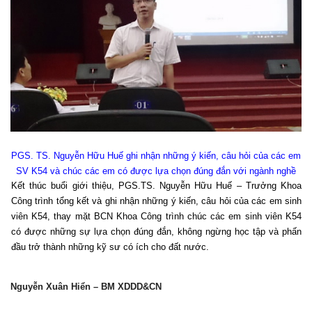
PGS. TS. Nguyễn Hữu Huế ghi nhận những ý kiến, câu hỏi của các em
SV K54 và chúc các em có được lựa chọn đúng đắn với ngành nghề
Kết thúc buổi giới thiệu, PGS.TS. Nguyễn Hữu Huế – Trưởng Khoa
Công trình tổng kết và ghi nhận những ý kiến, câu hỏi của các em sinh
viên K54, thay mặt BCN Khoa Công trình chúc các em sinh viên K54
có được những sự lựa chọn đúng đắn, không ngừng học tập và phấn
đầu trở thành những kỹ sư có ích cho đất nước.
Nguyễn Xuân Hiển – BM XDDD&CN