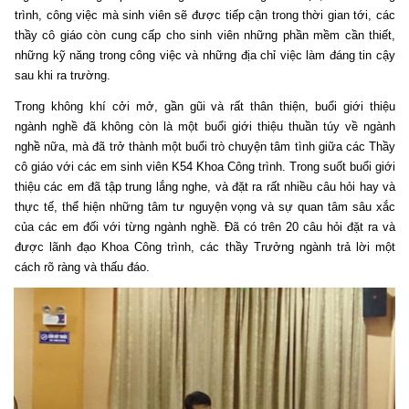
trình, công việc mà sinh viên sẽ được tiếp cận trong thời gian tới, các
thầy cô giáo còn cung cấp cho sinh viên những phần mềm cần thiết,
những kỹ năng trong công việc và những địa chỉ việc làm đáng tin cậy
sau khi ra trường.
Trong không khí cởi mở, gần gũi và rất thân thiện, buổi giới thiệu
ngành nghề đã không còn là một buổi giới thiệu thuần túy về ngành
nghề nữa, mà đã trở thành một buổi trò chuyện tâm tình giữa các Thầy
cô giáo với các em sinh viên K54 Khoa Công trình. Trong suốt buổi giới
thiệu các em đã tập trung lắng nghe, và đặt ra rất nhiều câu hỏi hay và
thực tế, thể hiện những tâm tư nguyện vọng và sự quan tâm sâu xắc
của các em đối với từng ngành nghề. Đã có trên 20 câu hỏi đặt ra và
được lãnh đạo Khoa Công trình, các thầy Trưởng ngành trả lời một
cách rõ ràng và thấu đáo.