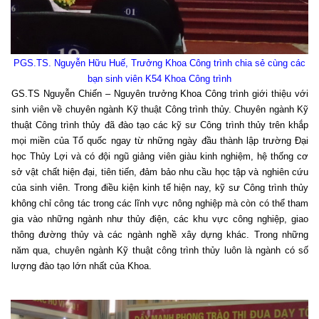
PGS.TS. Nguyễn Hữu Huế, Trưởng Khoa Công trình chia sẻ cùng các
bạn sinh viên K54 Khoa Công trình
GS.TS Nguyễn Chiến – Nguyên trưởng Khoa Công trình giới thiệu với
sinh viên về chuyên ngành Kỹ thuật Công trình thủy. Chuyên ngành Kỹ
thuật Công trình thủy đã đào tạo các kỹ sư Công trình thủy trên khắp
mọi miền của Tổ quốc ngay từ những ngày đầu thành lập trường Đại
học Thủy Lợi và có đội ngũ giảng viên giàu kinh nghiệm, hệ thống cơ
sở vật chất hiện đại, tiên tiến, đảm bảo nhu cầu học tập và nghiên cứu
của sinh viên. Trong điều kiện kinh tế hiện nay, kỹ sư Công trình thủy
không chỉ công tác trong các lĩnh vực nông nghiệp mà còn có thể tham
gia vào những ngành như thủy điện, các khu vực công nghiệp, giao
thông đường thủy và các ngành nghề xây dựng khác. Trong những
năm qua, chuyên ngành Kỹ thuật công trình thủy luôn là ngành có số
lượng đào tạo lớn nhất của Khoa.