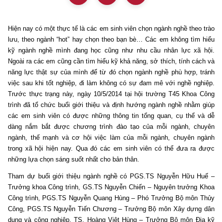
Hiện nay có một thực tế là các em sinh viên chọn ngành nghề theo trào
lưu, theo ngành “hot” hay chọn theo bạn bè… Các em không tìm hiểu
kỹ ngành nghề mình đang học cũng như nhu cầu nhân lực xã hội.
Ngoài ra các em cũng cần tìm hiểu kỹ khả năng, sở thích, tính cách và
năng lực thật sự của mình để từ đó chọn ngành nghề phù hợp, tránh
việc sau khi tốt nghiệp, đi làm không có sự đam mê với nghề nghiệp.
Trước thực trạng này, ngày 10/5/2014 tại hội trường T45 Khoa Công
trình đã tổ chức buổi giới thiệu và định hướng ngành nghề nhằm giúp
các em sinh viên có được những thông tin tổng quan, cụ thể và dễ
dàng nắm bắt được chương trình đào tạo của mỗi ngành, chuyên
ngành, thế mạnh và cơ hội việc làm của mỗi ngành, chuyên ngành
trong xã hội hiện nay. Qua đó các em sinh viên có thể đưa ra được
những lựa chọn sáng suốt nhất cho bản thân.
Tham dự buổi giới thiệu ngành nghề có PGS.TS Nguyễn Hữu Huế –
Trưởng khoa Công trình, GS.TS Nguyễn Chiến – Nguyên trưởng Khoa
Công trình, PGS.TS Nguyễn Quang Hùng – Phó Trưởng Bộ môn Thủy
Công, PGS.TS Nguyễn Tiến Chương – Trưởng Bộ môn Xây dựng dân
dụng và công nghiệp, TS. Hoàng Việt Hùng – Trưởng Bộ môn Địa kỹ