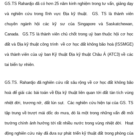
GS.TS Rahardjo đã có hơn 25 năm kinh nghiệm trong tư vấn, giảng dạy
và nghiên cứu trong lĩnh vực Địa kỹ thuật.
GS. TS là thành viên
chuyên ngành hội các kỹ sư của
Singapore
và
Saskatchewan
,
Canada
.
GS.TS là thành viên chủ chốt trong uỷ ban thuộc hội cơ học
đất và Địa kỹ thuật công trình
về cơ học đất không bão hoà (ISSMGE)
và thành viên của uỷ ban Kỹ thuật Địa kỹ thuật Châu Á (ATC3) về các
tai biến tự nhiên.
GS.TS. Rahardjo đã nghiên cứu rất sâu rộng về cơ học đất không bão
hoà để giải các bài toán về Địa kỹ thuật liên quan tới đất tàn tích vùng
nhiệt đới, trương nở, đất lún sụt.
Các nghiên cứu hiện tại của GS. TS
tập trung về trượt mái dốc do mưa, đó là một trong những vấn đề môi
trường chính ảnh hưởng tới rất nhiều nước trong vùng nhiệt đới.
Hoạt
động nghiên cứu này đã đưa sự phát triển kỹ thuật đất trong phòng của