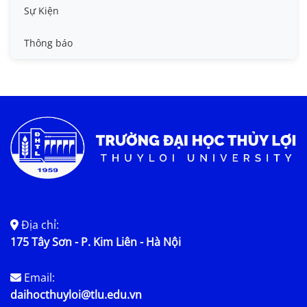
Tin công tác sinh viên
Sự Kiện
Tin đào tạo
Thông báo
Tin KHCN và HTQT
Tin tức chung
Địa chỉ:
175 Tây Sơn - P. Kim Liên - Hà Nội
Email:
daihocthuyloi@tlu.edu.vn