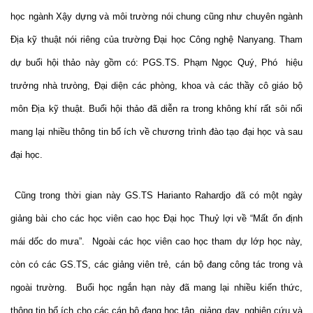
học ngành Xậy dựng và môi trường nói chung cũng như chuyên ngành
Địa kỹ thuật nói riêng của trường Đại học Công nghệ Nanyang. Tham
dự buổi hội thảo này gồm có: PGS.TS. Phạm Ngọc Quý, Phó hiệu
trưởng nhà trưòng, Đại diện các phòng, khoa và các thầy cô giáo bộ
môn Địa kỹ thuật. Buổi hội thảo đã diễn ra trong không khí rất sôi nổi
mang lại nhiều thông tin bổ ích về chương trình đào tạo đại học và sau
đại học.
Cũng trong thời gian này GS.TS Harianto Rahardjo đã có một ngày
giảng bài cho các học viên cao học Đại học Thuỷ lợi về “Mất ổn định
mái dốc do mưa”. Ngoài các học viên cao học tham dự lớp học này,
còn có các GS.TS, các giảng viên trẻ, cán bộ đang công tác trong và
ngoài trường. Buổi học ngắn hạn này đã mang lại nhiều kiến thức,
thông tin bổ ích cho các cán bộ đang học tập, giảng dạy, nghiên cứu và