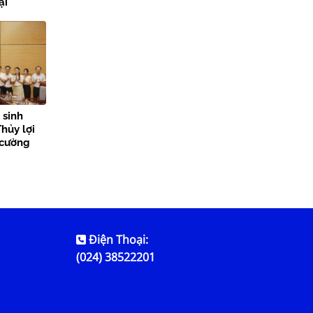
ại
lợi
 sinh
hủy lợi
 cường
n tỏa giá
Điện Thoại:
(024) 38522201