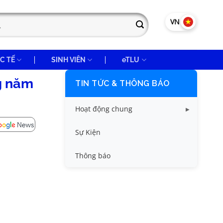
VN
EN
C TẾ
SINH VIÊN
eTLU
ng năm
TIN TỨC & THÔNG BÁO
Hoạt động chung
Tin công tác sinh viên
Sự Kiện
Tin đào tạo
Thông báo
Tin KHCN và HTQT
Tin tức chung