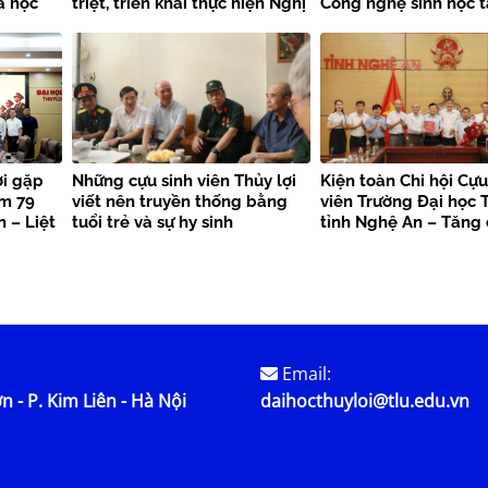
a học
triệt, triển khai thực hiện Nghị
Công nghệ sinh học t
quyết Hội nghị Trung ương 3
Trường Đại học Thủy 
khóa XIV
ợi gặp
Những cựu sinh viên Thủy lợi
Kiện toàn Chi hội Cựu
ệm 79
viết nên truyền thống bằng
viên Trường Đại học T
 – Liệt
tuổi trẻ và sự hy sinh
tỉnh Nghệ An – Tăng
kết nối nguồn lực, la
trị truyền thống
Email:
n - P. Kim Liên - Hà Nội
daihocthuyloi@tlu.edu.vn