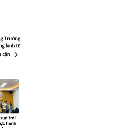
ông Trường
g kinh tế
n cận
sun trải
hực hành