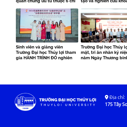
quần chúng ưu tú thuộc 6 chi
tạo và nghiên cứu kho
bộ
Sinh viên và giảng viên
Trường Đại học Thủy l
Trường Đại học Thủy lợi tham
mặt, tri ân nhân kỷ ni
gia HÀNH TRÌNH ĐỎ nghiên
năm Ngày Thương binh
cứu, học tập của thanh niên
sĩ
Việt Nam tại Trung Quốc –
Trại nghiên cứu, học tập
“Theo dấu chân Bác Hồ” năm
2026
Địa chỉ:
175 Tây Sơ