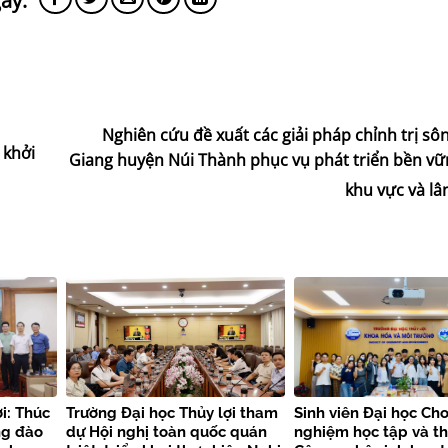
Nghiên cứu đề xuất các giải pháp chỉnh trị s
 khởi
Giang huyện Núi Thành phục vụ phát triển bền vữn
khu vực và lâ
i: Thúc
Trường Đại học Thủy lợi tham
Sinh viên Đại học Cho
ng đào
dự Hội nghị toàn quốc quán
nghiệm học tập và t