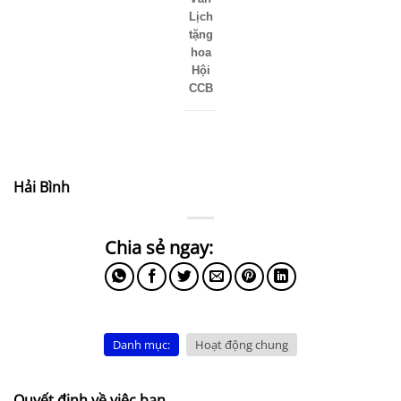
Lịch
tặng
hoa
Hội
CCB
Hải Bình
Danh mục:
Hoạt động chung
Quyết định về việc ban