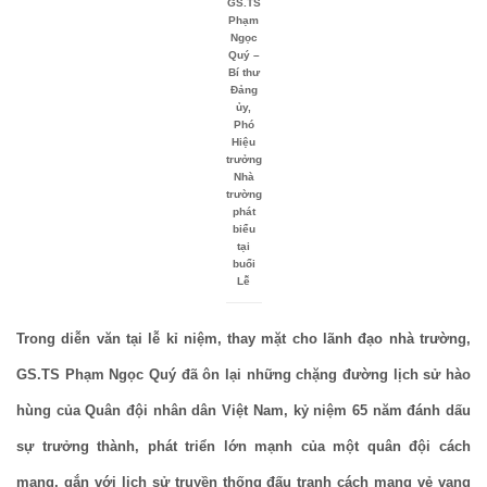
GS.TS
Phạm
Ngọc
Quý –
Bí thư
Đảng
ủy,
Phó
Hiệu
trưởng
Nhà
trường
phát
biểu
tại
buổi
Lễ
Trong diễn văn tại lễ kỉ niệm, thay mặt cho lãnh đạo nhà trường,
GS.TS Phạm Ngọc Quý đã ôn lại những chặng đường lịch sử hào
hùng của Quân đội nhân dân Việt Nam, kỷ niệm 65 năm đánh dấu
sự trưởng thành, phát triển lớn mạnh của một quân đội cách
mạng, gắn với lịch sử truyền thống đấu tranh cách mạng vẻ vang