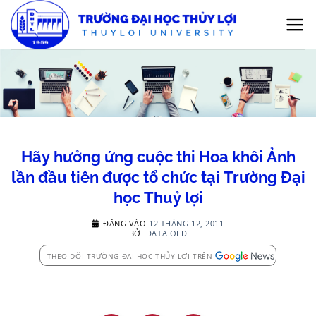
Bỏ
qua
nội
dung
Hãy hưởng ứng cuộc thi Hoa khôi Ảnh
lần đầu tiên được tổ chức tại Trường Đại
học Thuỷ lợi
ĐĂNG VÀO
12 THÁNG 12, 2011
BỞI
DATA OLD
THEO DÕI TRƯỜNG ĐẠI HỌC THỦY LỢI TRÊN