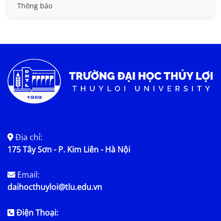
Tin đào tạo
Thông báo
Tin KHCN và HTQT
Tin tức chung
Địa chỉ:
175 Tây Sơn - P. Kim Liên - Hà Nội
Email:
daihocthuyloi@tlu.edu.vn
Điện Thoại: