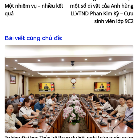
Một nhiệm vụ – nhiều kết
một số di vật của Anh hùng
quả
LLVTND Phan Kim Kỳ – Cựu
sinh viên lớp 9C2
Bài viết cùng chủ đề:
Trường Đại học Thủy lợi tham dự Hội nghị toàn quốc quán