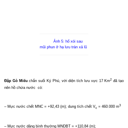
Ảnh 5: hố xói sau
mũi phun ở hạ lưu tràn xả lũ
2
Đập Gò Miếu
chắn suối Ký Phú, với diện tích lưu vực 17 Km
đã tạo
nên hồ chứa nước
có:
3
– Mực nước chết MNC = +92,43 (m); dung tích chết V­
= 460.000 m
c
– Mực nước dâng bình thường MNDBT = +110,84 (m);