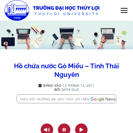
Bỏ
qua
nội
dung
Hồ chứa nước Gò Miếu – Tỉnh Thái
Nguyên
ĐĂNG VÀO
12 THÁNG 12, 2011
BỞI
DATA OLD
THEO DÕI TRƯỜNG ĐẠI HỌC THỦY LỢI TRÊN