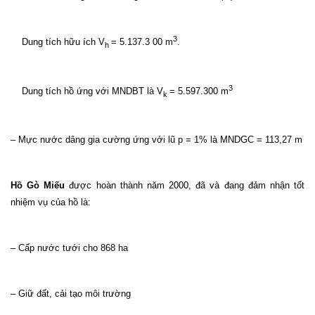
3
Dung tích hữu ích V
= 5.137.3 00 m
.
h
3
Dung tích hồ ứng với MNDBT là V
= 5.597.300 m
k
– Mực nước dâng gia cường ứng với lũ p = 1% là MNDGC = 113,27 m
Hồ Gò Miếu
được hoàn thành năm 2000, đã và đang đảm nhận tốt
nhiệm vụ của hồ là:
– Cấp nước tưới cho 868 ha
– Giữ đất, cải tạo môi trường