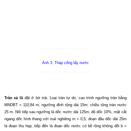
Ảnh 3: Tháp cống lấy nước
Tràn xả lũ
đặt ở bờ trái. Loại tràn tự do, cao trình ngưỡng tràn bằng
MNDBT = 110,84 m; ngưỡng đỉnh rộng dài 15m; chiều rộng tràn nước
25 m. Nối tiếp sau ngưỡng là dốc nước dài 125m; độ dốc 10%; mặt cắt
ngang dốc hình thang với mái nghiêng m = 0,5; đoạn đầu dốc dài 25m
là đoạn thu hẹp, tiếp đến là đoạn dốc nước có bề rộng không đổi b =