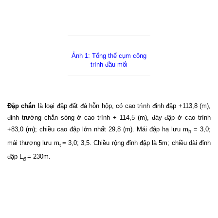
Ảnh 1: Tổng thể cụm công
trình đầu mối
Đập chắn
là loại đập đất đá hỗn hộp, có cao trình đỉnh đập +113,8 (m),
đỉnh trường chắn sóng ở cao trình + 114,5 (m), đáy đập ở cao trình
+83,0 (m); chiều cao đập lớn nhất 29,8 (m). Mái đập hạ lưu m
= 3,0;
h
mái thượng lưu m
= 3,0; 3,5. Chiều rộng đỉnh đập là 5m; chiều dài đỉnh
t
đập L
= 230m.
đ