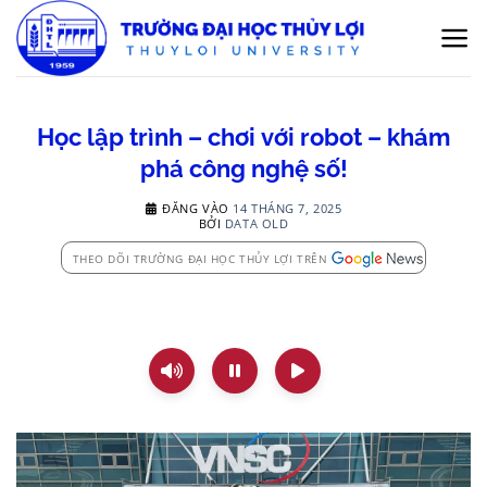
Bỏ
qua
nội
dung
Học lập trình – chơi với robot – khám
phá công nghệ số!
ĐĂNG VÀO
14 THÁNG 7, 2025
BỞI
DATA OLD
THEO DÕI TRƯỜNG ĐẠI HỌC THỦY LỢI TRÊN