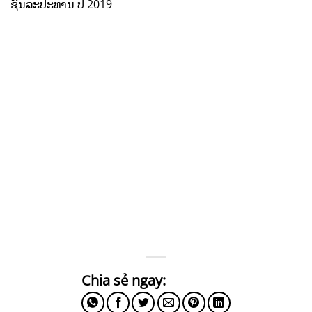
ຊົນລະປະທານ ປີ 2019