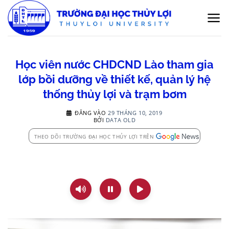
Bỏ
qua
nội
dung
Học viên nước CHDCND Lào tham gia
lớp bồi dưỡng về thiết kế, quản lý hệ
thống thủy lợi và trạm bơm
ĐĂNG VÀO
29 THÁNG 10, 2019
BỞI
DATA OLD
THEO DÕI TRƯỜNG ĐẠI HỌC THỦY LỢI TRÊN