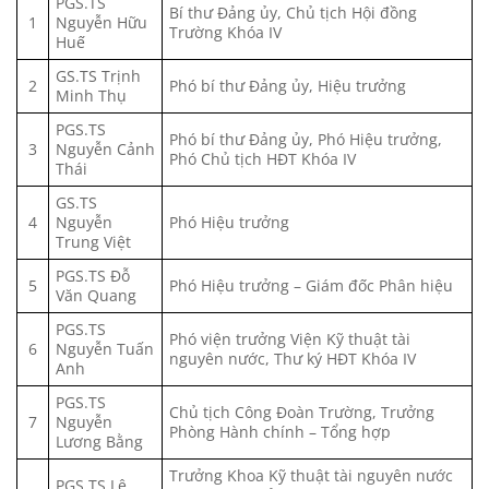
PGS.TS
Bí thư Đảng ủy, Chủ tịch Hội đồng
1
Nguyễn Hữu
Trường Khóa IV
Huế
GS.TS Trịnh
2
Phó bí thư Đảng ủy, Hiệu trưởng
Minh Thụ
PGS.TS
Phó bí thư Đảng ủy, Phó Hiệu trưởng,
3
Nguyễn Cảnh
Phó Chủ tịch HĐT Khóa IV
Thái
GS.TS
4
Nguyễn
Phó Hiệu trưởng
Trung Việt
PGS.TS Đỗ
5
Phó Hiệu trưởng – Giám đốc Phân hiệu
Văn Quang
PGS.TS
Phó viện trưởng Viện Kỹ thuật tài
6
Nguyễn Tuấn
nguyên nước, Thư ký HĐT Khóa IV
Anh
PGS.TS
Chủ tịch Công Đoàn Trường, Trưởng
7
Nguyễn
Phòng Hành chính – Tổng hợp
Lương Bằng
Trưởng Khoa Kỹ thuật tài nguyên nước
PGS.TS Lê