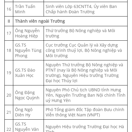
Trần Tuấn
Sinh viên Lớp 63CNTT4, Ủy viên Ban
16
Minh
Chấp hành Đoàn Trường
II
Thành viên ngoài Trường
Ông Nguyễn
Thứ trưởng Bộ Nông nghiệp và Môi
17
Hoàng Hiệp
trường
GS.TS
Cục trưởng Cục Quản lý và Xây dựng
18
Nguyễn Tùng
công trình thuỷ lợi, Bộ Nông nghiệp và
Phong
Môi trường
Nguyên Thứ trưởng Bộ Nông nghiệp và
GS.TS Đào
PTNT (nay là Bộ Nông nghiệp và Môi
19
Xuân Học
trường), Nguyên Hiệu trưởng Trường
Đại học Thủy lợi
Nguyên Phó Chủ tịch UBND tỉnh Hưng
Ông Đặng
20
Yên, Nguyên Trưởng Ban Nội chính Tỉnh
Ngọc Quỳnh
uỷ Hưng Yên
Ông Ngô
Phó Tổng giám đốc Tập đoàn Bưu chính
21
Diên Hy
Viễn thông Việt Nam (VNPT)
GS.TS
Nguyên Hiệu trưởng Trường Đại học Hà
22
Nguyễn Văn
Tĩnh