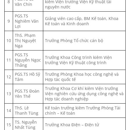
8
kiêm Viện trưởng Viện Kỹ thuật tài
Văn Chín
nguyên nước
PGS.TS
Giảng viên cao cấp, BM Kế toán, Khoa
9
Nghiêm Văn
Kế toán và Kinh doanh
Lợi
ThS. Phạm
10
Thị Nguyệt
Trưởng Phòng Tổ chức cán bộ
Nga
PGS.TS
Trưởng Khoa Công trình kiêm Viện
11
Nguyễn Ngọc
trưởng Viện Kỹ thuật công trình
Thắng
PGS.TS Hồ Sỹ
Trưởng Phòng Khoa học công nghệ và
12
Tâm
Hợp tác quốc tế
Trưởng Khoa Cơ khí kiêm Viện trưởng
PGS.TS Đoàn
13
Viện nghiên cứu ứng dụng công nghệ và
Yên Thế
Hợp tác doanh nghiệp
ThS. Lê
Kế toán trưởng kiêm Trưởng Phòng Tài
14
Thanh Tùng
chính – Kế toán
TS. Nguyễn
15
Trưởng Khoa Điện – Điện tử
Nhất Tùng